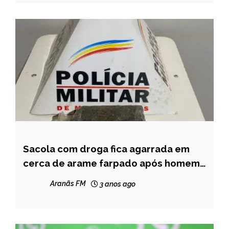
Sacola com droga fica agarrada em
CAPELINHA
cerca de arame farpado após homem
MINAS
fugir da polícia em São Pedro do
GERAIS
Aranãs FM
3 anos ago
Suaçuí
NOTÍCIAS