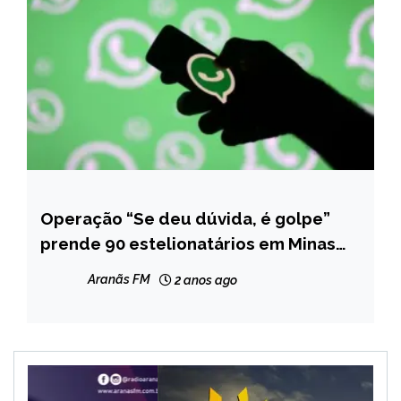
Operação “Se deu dúvida, é golpe”
MINAS
GERAIS
prende 90 estelionatários em Minas
Gerais e em outros estados
NOTÍCIAS
Aranãs FM
2 anos ago