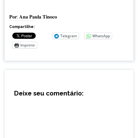
𝐏𝐨𝐫: 𝐀𝐧𝐚 𝐏𝐚𝐮𝐥𝐚 𝐓𝐢𝐧𝐨𝐜𝐨
Compartilhe:
Telegram
WhatsApp
Imprimir
Deixe seu comentário: