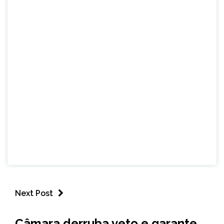
Next Post
CAPELINHA
Câmara derruba veto e garante