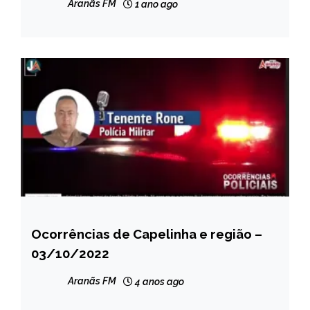
Aranãs FM
1 ano ago
Ocorrências de Capelinha e região –
CAPELINHA
03/10/2022
NOTÍCIAS
Aranãs FM
4 anos ago