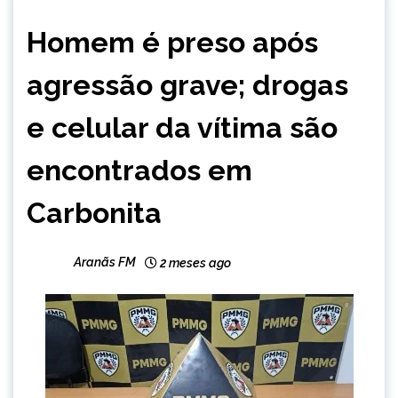
MINAS
Homem é preso após
GERAIS
NOTÍCIAS
agressão grave; drogas
e celular da vítima são
encontrados em
Carbonita
Aranãs FM
2 meses ago