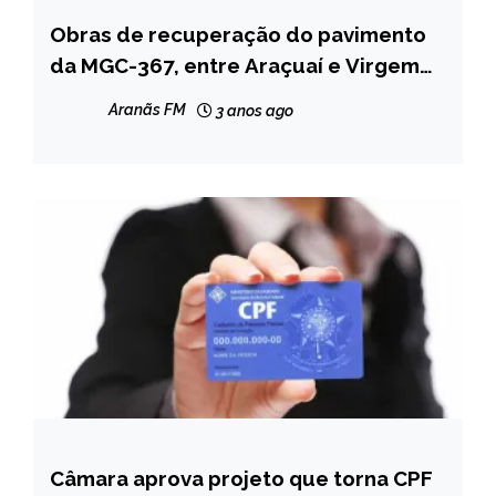
Obras de recuperação do pavimento
CAPELINHA
da MGC-367, entre Araçuaí e Virgem
MINAS
da Lapa, entram na fase de conclusão
GERAIS
Aranãs FM
3 anos ago
NOTÍCIAS
Câmara aprova projeto que torna CPF
BRASIL