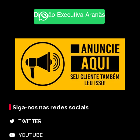
Direção Executiva Aranãs
Siga-nos nas redes sociais
⠀TWITTER
⠀YOUTUBE