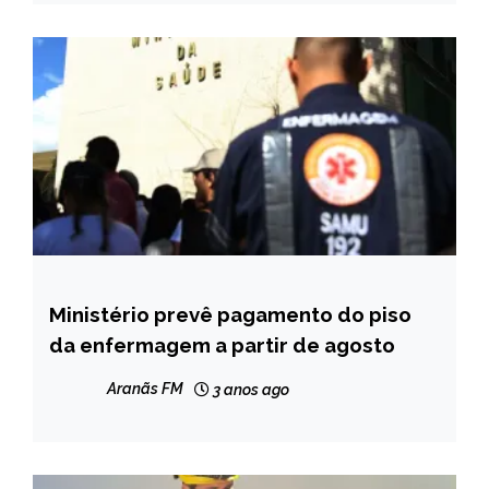
Ministério prevê pagamento do piso
BRASIL
da enfermagem a partir de agosto
CAPELINHA
MINAS
Aranãs FM
3 anos ago
GERAIS
NOTÍCIAS