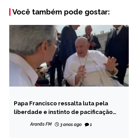
Você também pode gostar:
Papa Francisco ressalta luta pela
INTERNACIONAL
liberdade e instinto de pacificação
MINAS
dos mineiros em encontro com o
GERAIS
Aranãs FM
3 anos ago
1
governador
NOTÍCIAS