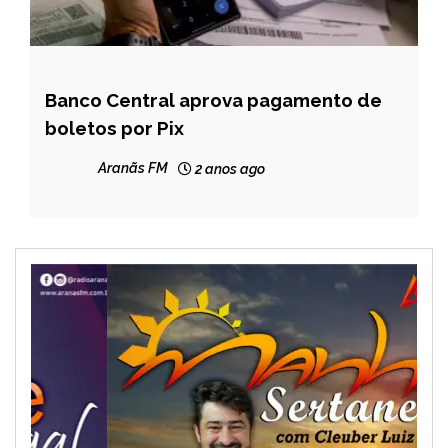
Banco Central aprova pagamento de
BRASIL
boletos por Pix
NOTÍCIAS
Aranãs FM
2 anos ago