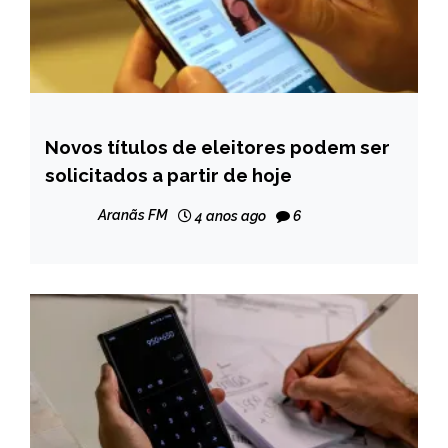
Novos títulos de eleitores podem ser
BRASIL
solicitados a partir de hoje
NOTÍCIAS
Aranãs FM
4 anos ago
6