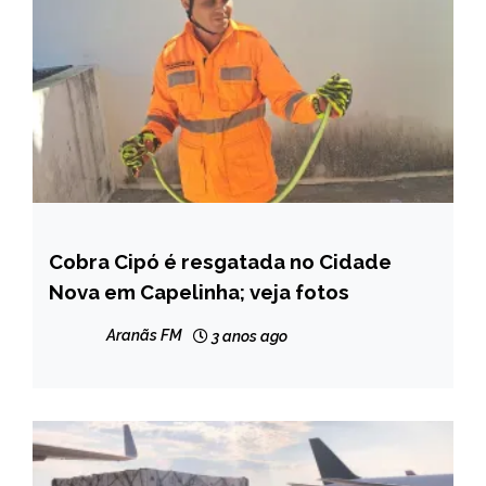
Cobra Cipó é resgatada no Cidade
CAPELINHA
Nova em Capelinha; veja fotos
NOTÍCIAS
Aranãs FM
3 anos ago