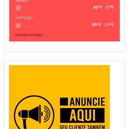
Sábado
25
25
Domingo
26
26
Previsão completa