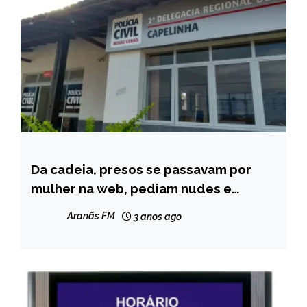
Da cadeia, presos se passavam por
CAPELINHA
mulher na web, pediam nudes e
NOTÍCIAS
depois cobravam para não divulgá-los,
Aranãs FM
3 anos ago
diz polícia