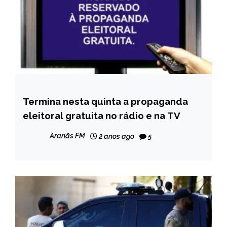
Termina nesta quinta a propaganda
BRASIL
eleitoral gratuita no rádio e na TV
NOTÍCIAS
Aranãs FM
2 anos ago
5