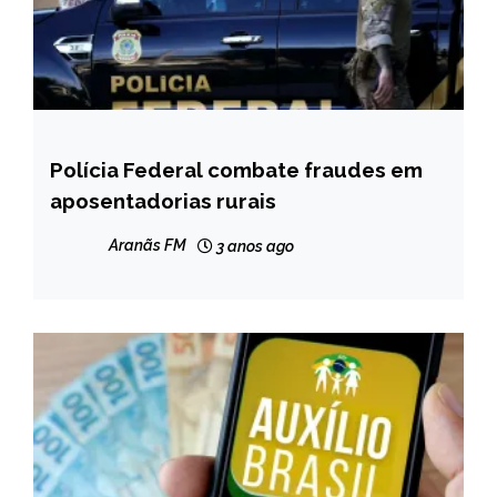
Polícia Federal combate fraudes em
BRASIL
aposentadorias rurais
NOTÍCIAS
Aranãs FM
3 anos ago