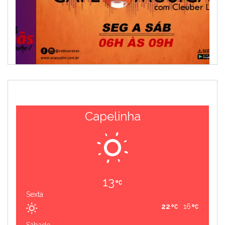
Capelinha
13
Sexta
22
16