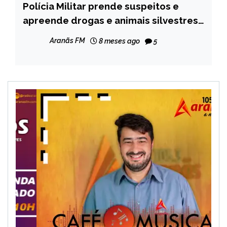
Polícia Militar prende suspeitos e
MINAS
GERAIS
apreende drogas e animais silvestres
em operação no bairro Bela Vista, em
NOTÍCIAS
Aranãs FM
8 meses ago
5
Diamantina