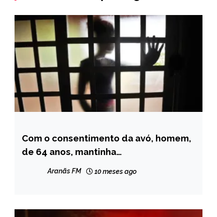
Com o consentimento da avó, homem,
MINAS
GERAIS
de 64 anos, mantinha
“relacionamento” com adolescente de
NOTÍCIAS
Aranãs FM
10 meses ago
13