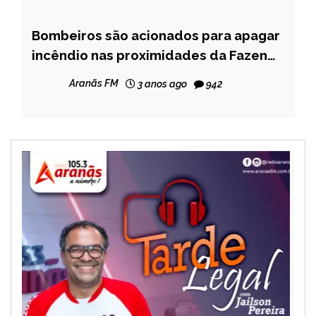
Bombeiros são acionados para apagar
CAPELINHA
incêndio nas proximidades da Fazenda
NOTÍCIAS
Alagadiço, em Capelinha; veja fotos
Aranãs FM
3 anos ago
942