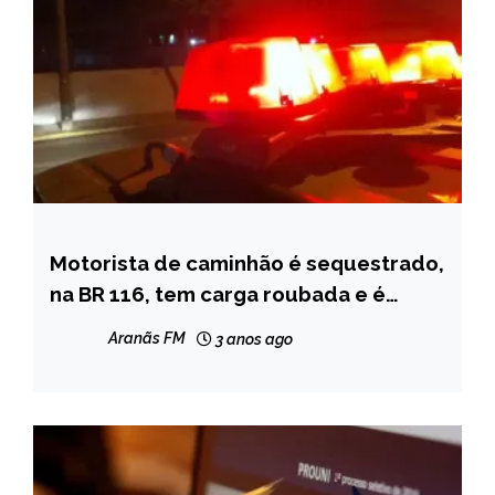
Motorista de caminhão é sequestrado,
MINAS
GERAIS
na BR 116, tem carga roubada e é
abandonado fora da estrada
NOTÍCIAS
Aranãs FM
3 anos ago