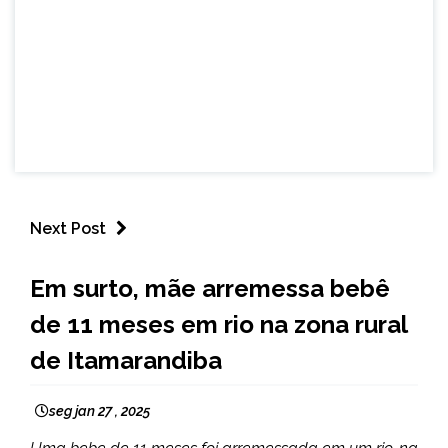
Next Post
MINAS
Em surto, mãe arremessa bebê
GERAIS
de 11 meses em rio na zona rural
NOTÍCIAS
de Itamarandiba
seg jan 27 , 2025