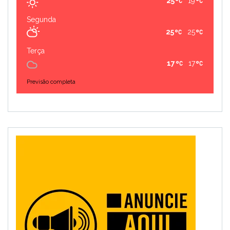
25
19
Segunda
25
25
Terça
17
17
Previsão completa