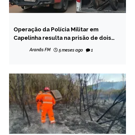
Operação da Polícia Militar em
MINAS
GERAIS
Capelinha resulta na prisão de dois
suspeitos e recuperação de veículos
NOTÍCIAS
Aranãs FM
5 meses ago
1
furtados de pátio credenciado