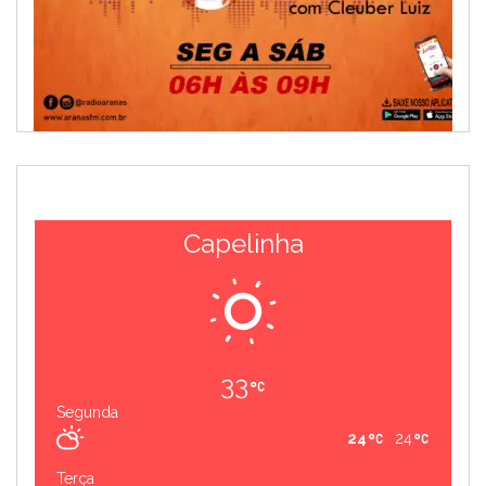
Capelinha
33
Segunda
24
24
Terça