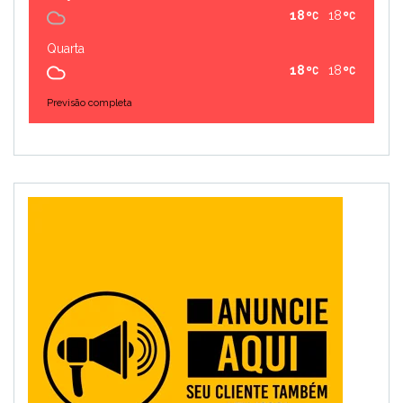
18
18
Quarta
18
18
Previsão completa