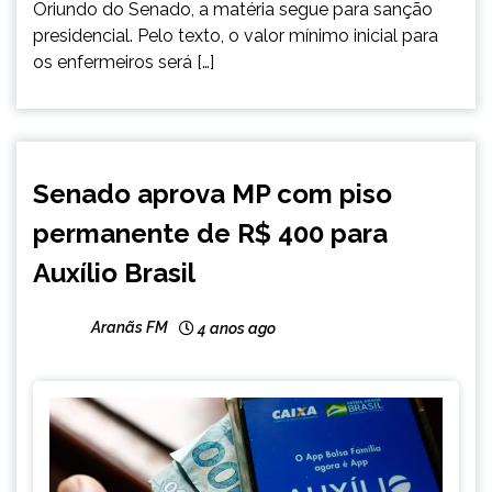
Oriundo do Senado, a matéria segue para sanção
presidencial. Pelo texto, o valor mínimo inicial para
os enfermeiros será […]
BRASIL
Senado aprova MP com piso
NOTÍCIAS
permanente de R$ 400 para
Auxílio Brasil
Aranãs FM
4 anos ago