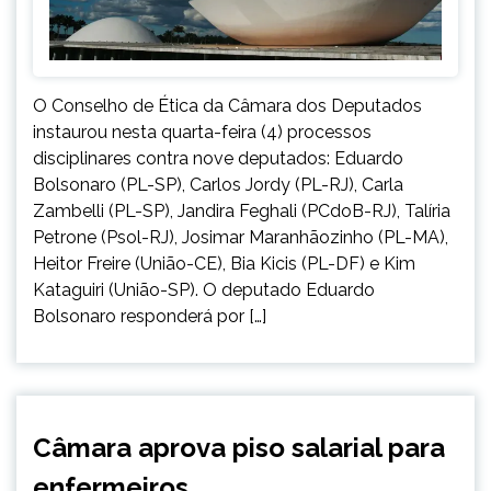
O Conselho de Ética da Câmara dos Deputados
instaurou nesta quarta-feira (4) processos
disciplinares contra nove deputados: Eduardo
Bolsonaro (PL-SP), Carlos Jordy (PL-RJ), Carla
Zambelli (PL-SP), Jandira Feghali (PCdoB-RJ), Talíria
Petrone (Psol-RJ), Josimar Maranhãozinho (PL-MA),
Heitor Freire (União-CE), Bia Kicis (PL-DF) e Kim
Kataguiri (União-SP). O deputado Eduardo
Bolsonaro responderá por […]
BRASIL
Câmara aprova piso salarial para
NOTÍCIAS
enfermeiros