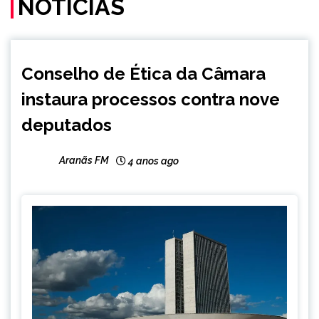
NOTÍCIAS
BRASIL
Conselho de Ética da Câmara
NOTÍCIAS
instaura processos contra nove
deputados
Aranãs FM
4 anos ago