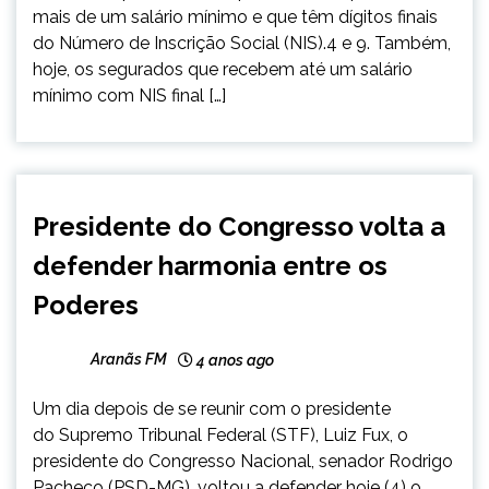
mais de um salário mínimo e que têm dígitos finais
do Número de Inscrição Social (NIS).4 e 9. Também,
hoje, os segurados que recebem até um salário
mínimo com NIS final […]
BRASIL
Presidente do Congresso volta a
NOTÍCIAS
defender harmonia entre os
Poderes
Aranãs FM
4 anos ago
Um dia depois de se reunir com o presidente
do Supremo Tribunal Federal (STF), Luiz Fux, o
presidente do Congresso Nacional, senador Rodrigo
Pacheco (PSD-MG), voltou a defender hoje (4) o