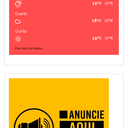
19
19
Quarta
18
18
Quinta
19
19
Previsão completa