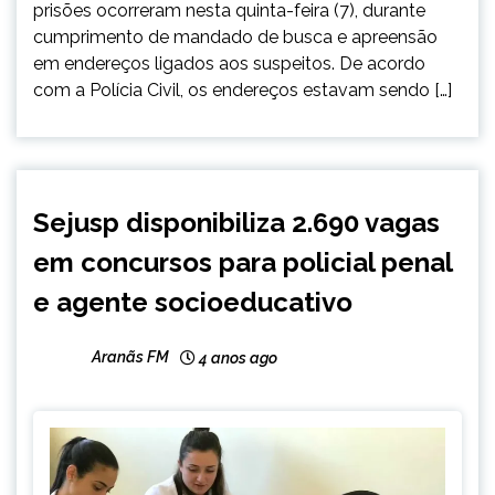
prisões ocorreram nesta quinta-feira (7), durante
cumprimento de mandado de busca e apreensão
em endereços ligados aos suspeitos. De acordo
com a Polícia Civil, os endereços estavam sendo […]
CAPELINHA
Sejusp disponibiliza 2.690 vagas
MINAS
em concursos para policial penal
GERAIS
NOTÍCIAS
e agente socioeducativo
Aranãs FM
4 anos ago