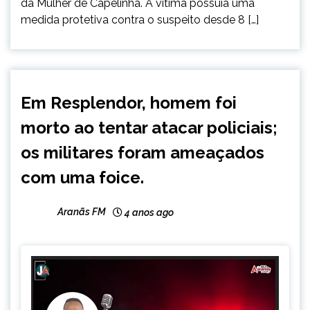
da Mulher de Capelinha. A vítima possuía uma
medida protetiva contra o suspeito desde 8 […]
CAPELINHA
Em Resplendor, homem foi
NOTÍCIAS
morto ao tentar atacar policiais;
os militares foram ameaçados
com uma foice.
Aranãs FM
4 anos ago