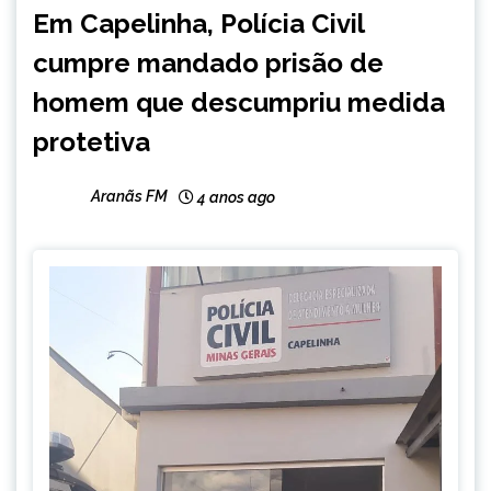
CAPELINHA
Em Capelinha, Polícia Civil
NOTÍCIAS
cumpre mandado prisão de
homem que descumpriu medida
protetiva
Aranãs FM
4 anos ago