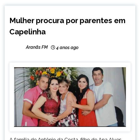
CAPELINHA
Mulher procura por parentes em
NOTÍCIAS
Capelinha
Aranãs FM
4 anos ago
A família de Antônio da Costa, filho de Ana Alves