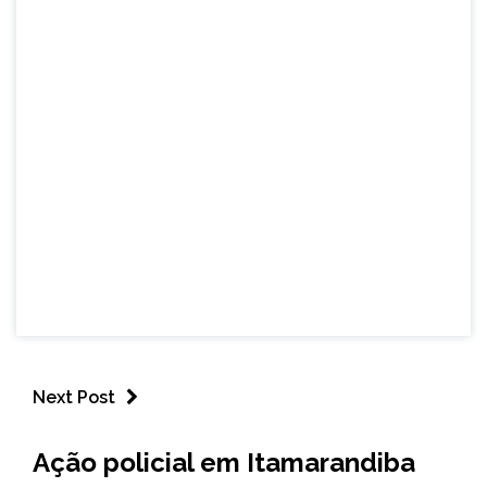
Next Post
MINAS
Ação policial em Itamarandiba
GERAIS