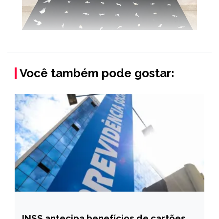
Você também pode gostar:
INSS antecipa benefícios de cartões
BRASIL