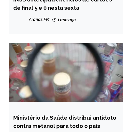
de final 5 e 0 nesta sexta
NOTÍCIAS
Aranãs FM
1 ano ago
Ministério da Saúde distribui antídoto
BRASIL
contra metanol para todo o país
NOTÍCIAS