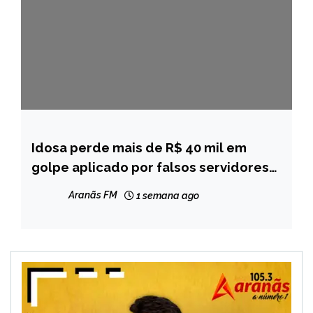
Idosa perde mais de R$ 40 mil em
MINAS
GERAIS
golpe aplicado por falsos servidores
da Defensoria Pública em Salinas
NOTÍCIAS
Aranãs FM
1 semana ago