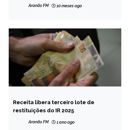
Aranãs FM
10 meses ago
Receita libera terceiro lote de
BRASIL
restituições do IR 2025
NOTÍCIAS
Aranãs FM
1 ano ago