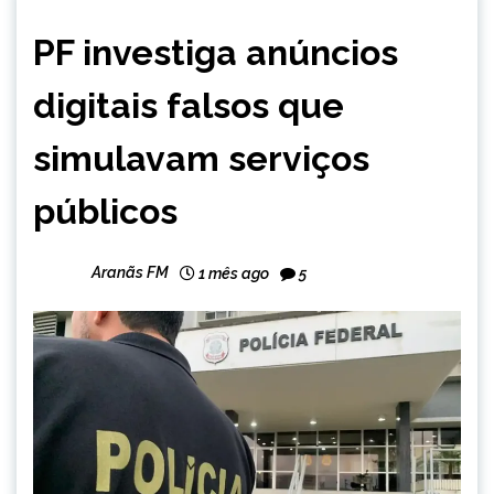
BRASIL
PF investiga anúncios
NOTÍCIAS
digitais falsos que
simulavam serviços
públicos
Aranãs FM
1 mês ago
5