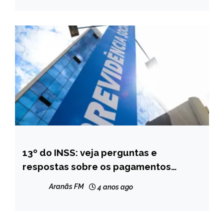
13º do INSS: veja perguntas e
BRASIL
respostas sobre os pagamentos
NOTÍCIAS
antecipados
Aranãs FM
4 anos ago