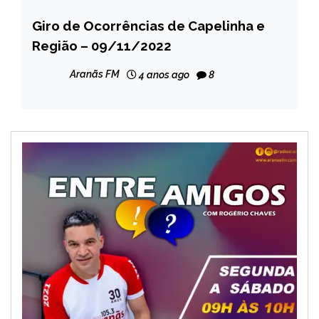
Giro de Ocorrências de Capelinha e
CAPELINHA
Região – 09/11/2022
NOTÍCIAS
Aranãs FM
4 anos ago
8