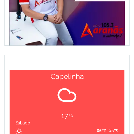
Capelinha
17
Sábado
25
25