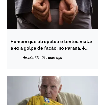
Homem que atropelou e tentou matar
BRASIL
a ex a golpe de facão, no Paraná, é
MINAS
preso em Teófilo Otoni
GERAIS
Aranãs FM
2 anos ago
NOTÍCIAS