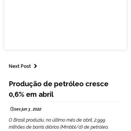
Next Post
BRASIL
Produção de petróleo cresce
NOTÍCIAS
0,6% em abril
sex jun 3 , 2022
O Brasil produziu, no último mês de abril, 2,999
milhões de barris diários (Mmbbl/d) de petróleo,