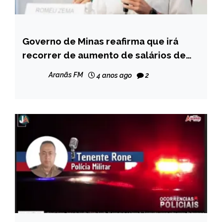
Governo de Minas reafirma que irá
MINAS
GERAIS
recorrer de aumento de salários de
servidores estaduais
NOTÍCIAS
Aranãs FM
4 anos ago
2