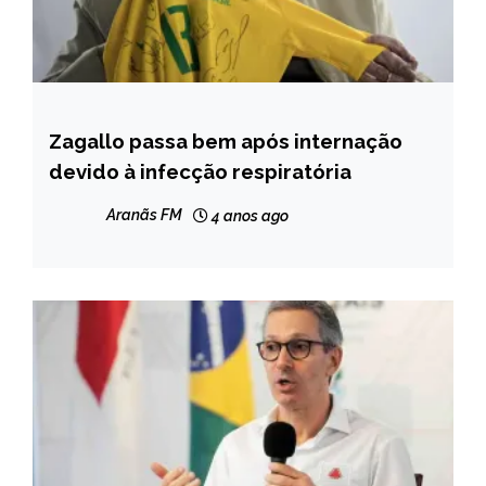
Zagallo passa bem após internação
BRASIL
devido à infecção respiratória
NOTÍCIAS
Aranãs FM
4 anos ago