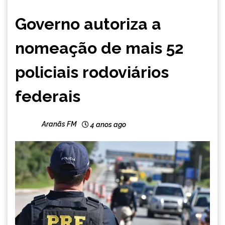
BRASIL
Governo autoriza a
NOTÍCIAS
nomeação de mais 52
policiais rodoviários
federais
Aranãs FM
4 anos ago