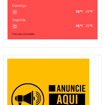
Domingo
25
25
Segunda
25
25
Previsão completa