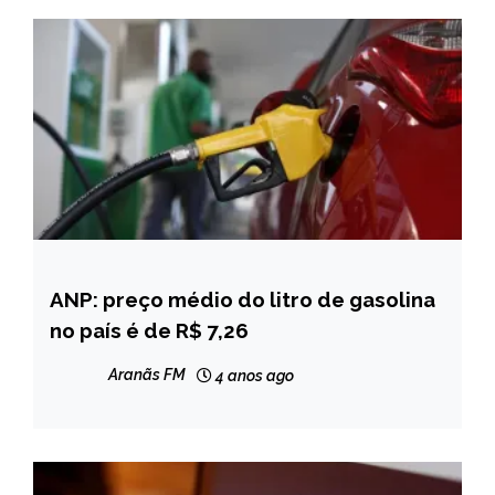
ANP: preço médio do litro de gasolina
BRASIL
no país é de R$ 7,26
NOTÍCIAS
Aranãs FM
4 anos ago