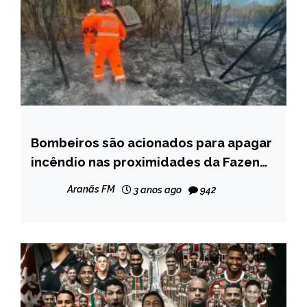
Bombeiros são acionados para apagar
CAPELINHA
incêndio nas proximidades da Fazenda
NOTÍCIAS
Alagadiço, em Capelinha; veja fotos
Aranãs FM
3 anos ago
942