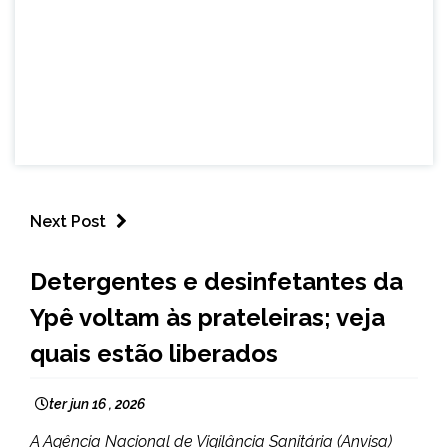
Next Post
BRASIL
Detergentes e desinfetantes da
NOTÍCIAS
Ypê voltam às prateleiras; veja
quais estão liberados
ter jun 16 , 2026
A Agência Nacional de Vigilância Sanitária (Anvisa)