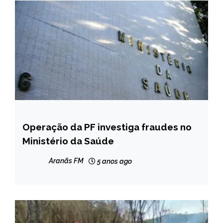
Operação da PF investiga fraudes no
BRASIL
Ministério da Saúde
NOTÍCIAS
Aranãs FM
5 anos ago