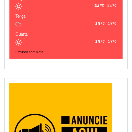
24
24
Terça
19
19
Quarta
19
19
Previsão completa