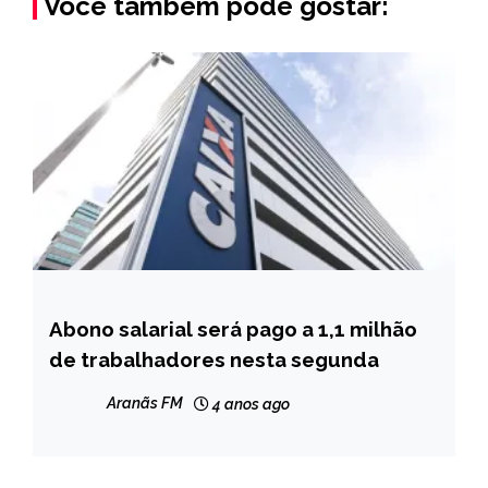
Você também pode gostar:
Abono salarial será pago a 1,1 milhão
BRASIL
de trabalhadores nesta segunda
NOTÍCIAS
Aranãs FM
4 anos ago