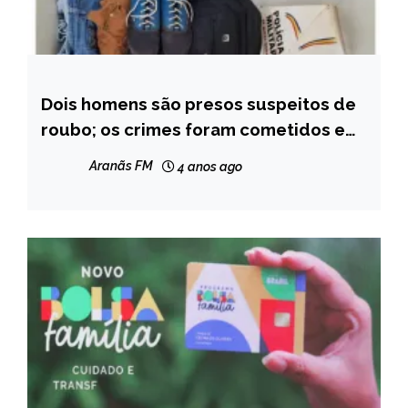
Dois homens são presos suspeitos de
CAPELINHA
roubo; os crimes foram cometidos em
MINAS
Angelândia
GERAIS
Aranãs FM
4 anos ago
NOTÍCIAS