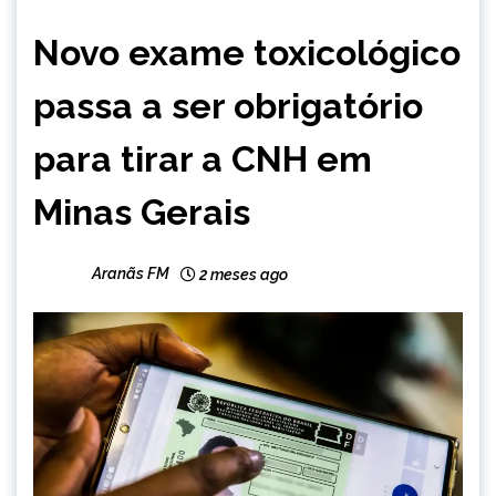
CAPELINHA
Novo exame toxicológico
MINAS
GERAIS
passa a ser obrigatório
NOTÍCIAS
para tirar a CNH em
Minas Gerais
Aranãs FM
2 meses ago