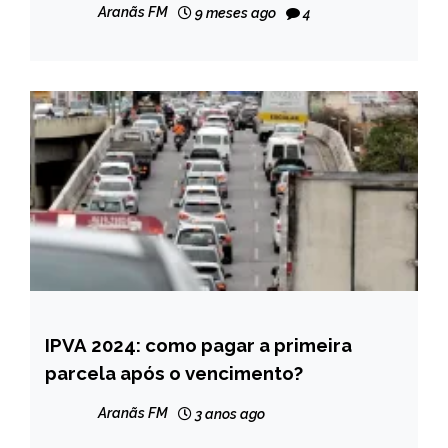
NOTÍCIAS
Aranãs FM
9 meses ago
4
IPVA 2024: como pagar a primeira
BRASIL
parcela após o vencimento?
MINAS
GERAIS
Aranãs FM
3 anos ago
NOTÍCIAS