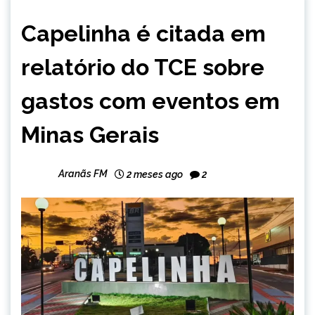
CAPELINHA
Capelinha é citada em
NOTÍCIAS
relatório do TCE sobre
gastos com eventos em
Minas Gerais
Aranãs FM
2 meses ago
2