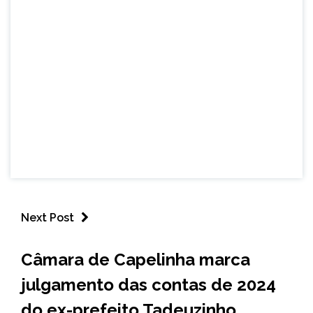
Next Post
CAPELINHA
Câmara de Capelinha marca
NOTÍCIAS
julgamento das contas de 2024
do ex-prefeito Tadeuzinho