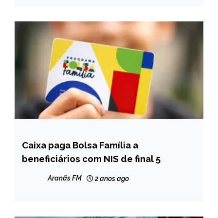
Caixa paga Bolsa Família a
BRASIL
beneficiários com NIS de final 5
NOTÍCIAS
Aranãs FM
2 anos ago