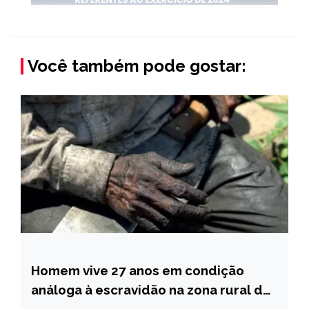
Você também pode gostar:
Homem vive 27 anos em condição
MINAS
GERAIS
análoga à escravidão na zona rural de
Turmalina