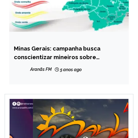
Minas Gerais: campanha busca
MINAS
GERAIS
conscientizar mineiros sobre
importância de completar esquema
NOTÍCIAS
Aranãs FM
5 anos ago
vacinal contra covid-19