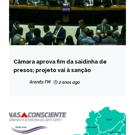
Câmara aprova fim da saidinha de
BRASIL
presos; projeto vai à sanção
NOTÍCIAS
Aranãs FM
2 anos ago