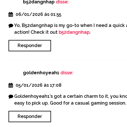
b52dangnhap
disse:
06/01/2026 às 01:55
Yo, B52dangnhap is my go-to when I need a quick a
action! Check it out
b52dangnhap
.
Responder
goldenhoyeah1
disse:
05/01/2026 às 17:08
Goldenhoyeah1’s got a certain charm to it, you k
easy to pick up. Good for a casual gaming session. F
Responder