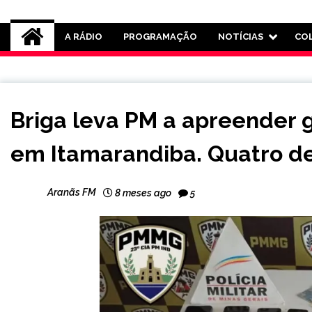
Rádio Aranãs 105.3
A RÁDIO
PROGRAMAÇÃO
NOTÍCIAS
CO
MINAS
Briga leva PM a apreender
GERAIS
NOTÍCIAS
em Itamarandiba. Quatro de
Aranãs FM
8 meses ago
5