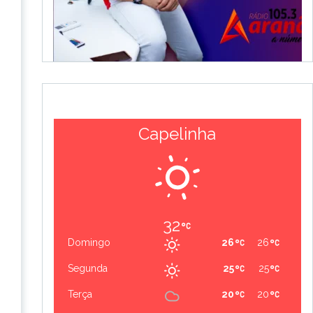
Capelinha
32
Domingo
26
26
Segunda
25
25
Terça
20
20