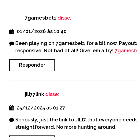
7gamesbet1
disse:
01/01/2026 às 10:40
Been playing on 7gamesbet1 for a bit now. Payouts
responsive. Not bad at all! Give ‘em a try!
7gamesb
Responder
jili77link
disse:
25/12/2025 às 01:27
Seriously, just the link to JILI7 that everyone nee
straightforward. No more hunting around.