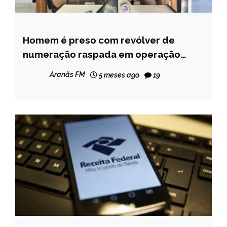
Homem é preso com revólver de
CAPELINHA
numeração raspada em operação
NOTÍCIAS
policial em Capelinha
Aranãs FM
5 meses ago
19