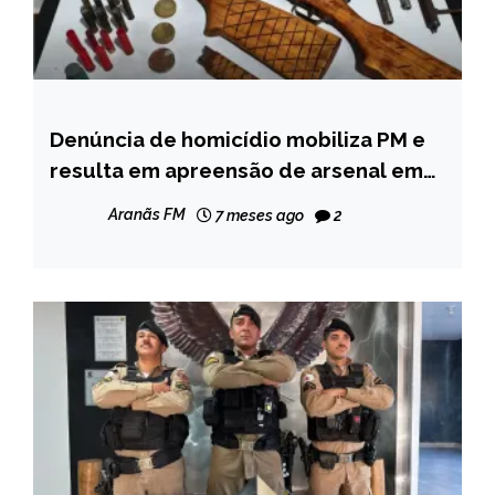
Denúncia de homicídio mobiliza PM e
MINAS
GERAIS
resulta em apreensão de arsenal em
Água Boa
NOTÍCIAS
Aranãs FM
7 meses ago
2