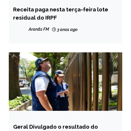
Receita paga nesta terça-feira lote
BRASIL
residual do IRPF
CAPELINHA
MINAS
Aranãs FM
3 anos ago
GERAIS
NOTÍCIAS
Geral Divulgado o resultado do
BRASIL