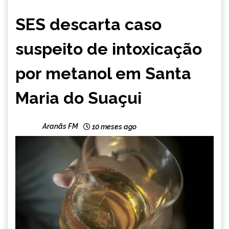
MINAS
SES descarta caso
GERAIS
NOTÍCIAS
suspeito de intoxicação
por metanol em Santa
Maria do Suaçui
Aranãs FM
10 meses ago