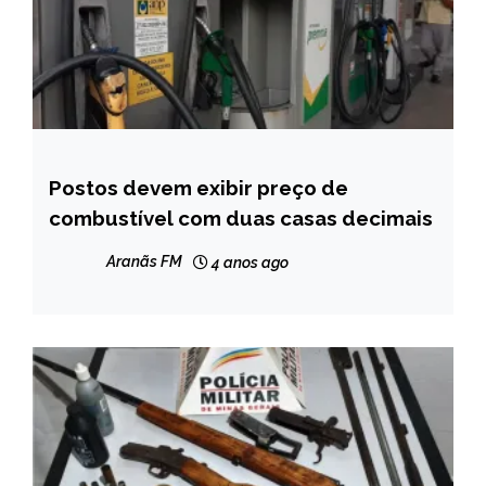
Postos devem exibir preço de
BRASIL
combustível com duas casas decimais
NOTÍCIAS
Aranãs FM
4 anos ago