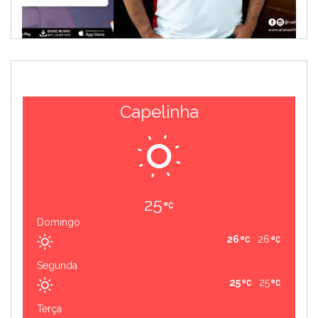
Capelinha
25
Domingo
26
26
Segunda
25
25
Terça