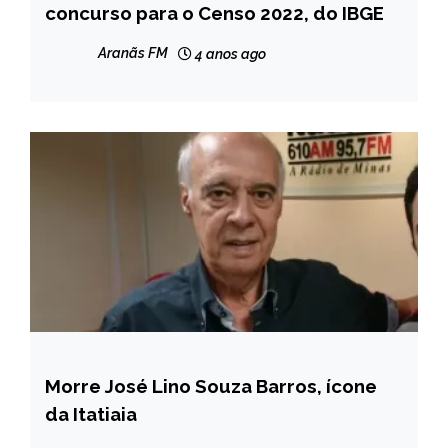
concurso para o Censo 2022, do IBGE
NOTÍCIAS
Aranãs FM
4 anos ago
Morre José Lino Souza Barros, ícone
BRASIL
da Itatiaia
MINAS
GERAIS