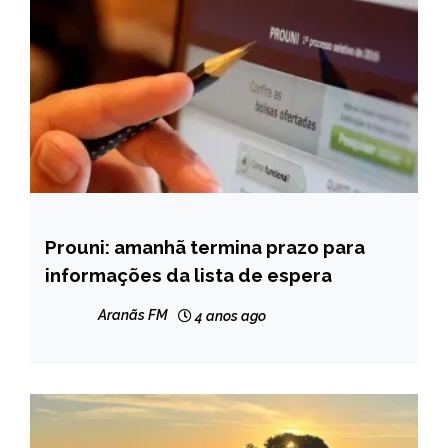
Prouni: amanhã termina prazo para
BRASIL
informações da lista de espera
NOTÍCIAS
Aranãs FM
4 anos ago