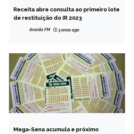
Receita abre consulta ao primeiro lote
BRASIL
de restituição do IR 2023
CAPELINHA
MINAS
Aranãs FM
3 anos ago
GERAIS
NOTÍCIAS
Mega-Sena acumula e próximo
BRASIL