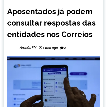
BRASIL
Aposentados já podem
NOTÍCIAS
consultar respostas das
entidades nos Correios
Aranãs FM
1 ano ago
2