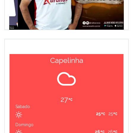
Capelinha
27
Sábado
25
25
Domingo
26
26