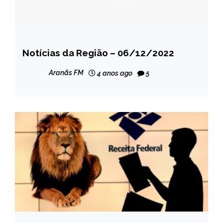
Notícias da Região – 06/12/2022
CAPELINHA
NOTÍCIAS
Aranãs FM
4 anos ago
5