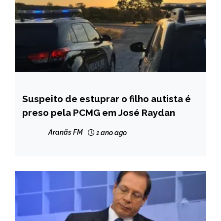
Suspeito de estuprar o filho autista é
CAPELINHA
preso pela PCMG em José Raydan
MINAS
GERAIS
Aranãs FM
1 ano ago
NOTÍCIAS