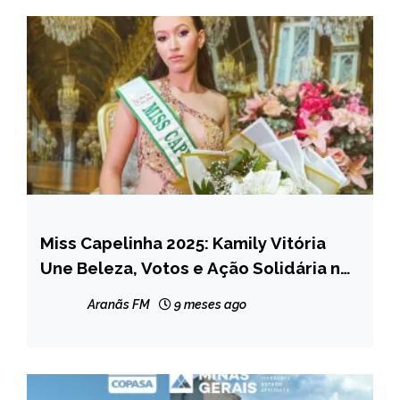
Miss Capelinha 2025: Kamily Vitória
CAPELINHA
Une Beleza, Votos e Ação Solidária no
MINAS
Miss Minas Gerais 2026
GERAIS
Aranãs FM
9 meses ago
NOTÍCIAS