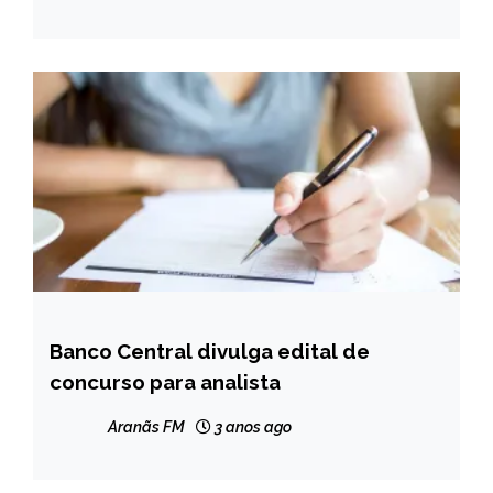
NOTÍCIAS
Banco Central divulga edital de
BRASIL
concurso para analista
NOTÍCIAS
Aranãs FM
3 anos ago