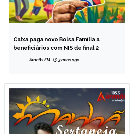
Caixa paga novo Bolsa Família a
BRASIL
beneficiários com NIS de final 2
CAPELINHA
MINAS
Aranãs FM
3 anos ago
GERAIS
NOTÍCIAS