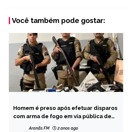
Você também pode gostar:
Homem é preso após efetuar disparos
CAPELINHA
com arma de fogo em via pública de
MINAS
Itamarandiba
GERAIS
Aranãs FM
2 anos ago