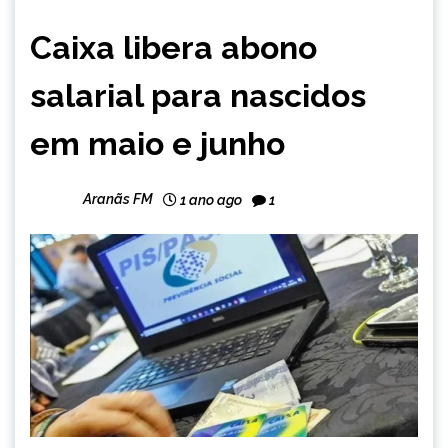
BRASIL
Caixa libera abono
NOTÍCIAS
salarial para nascidos
em maio e junho
Aranãs FM
1 ano ago
1