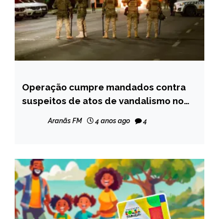
Operação cumpre mandados contra
BRASIL
suspeitos de atos de vandalismo no
NOTÍCIAS
DF
Aranãs FM
4 anos ago
4