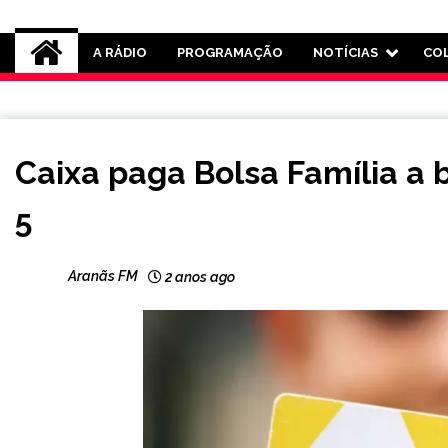
Rádio Aranãs 105.3
A RÁDIO
PROGRAMAÇÃO
NOTÍCIAS
CO
BRASIL
Caixa paga Bolsa Família a b
NOTÍCIAS
5
Aranãs FM
2 anos ago