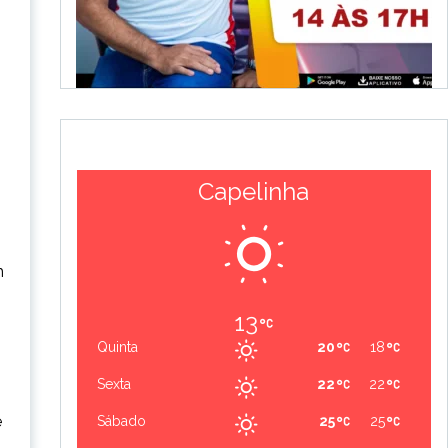
Capelinha
m
13
Quinta
20
18
Sexta
22
22
e
Sábado
25
25