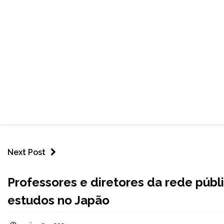
Next Post
MINAS
Professores e diretores da rede públ
GERAIS
estudos no Japão
NOTÍCIAS