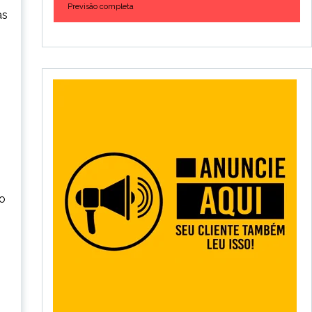
Previsão completa
as
 o