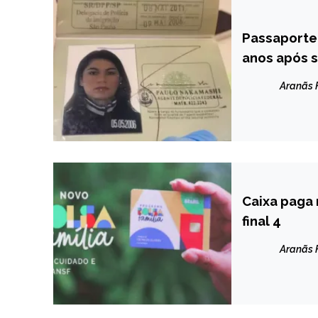
Passaporte 
BRASIL
anos após 
NOTÍCIAS
Aranãs
Caixa paga 
BRASIL
final 4
NOTÍCIAS
Aranãs