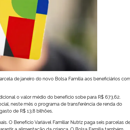
arcela de janeiro do novo Bolsa Família aos beneficiários co
cional o valor médio do benefício sobe para R$ 673,62.
cial, neste mês o programa de transferência de renda do
gasto de R$ 13,8 bilhões.
s. O Benefício Variável Familiar Nutriz paga seis parcelas d
arantir a alimentação da criança. O Bolsa Família também