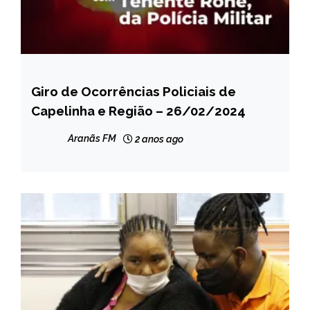
Giro de Ocorrências Policiais de
CAPELINHA
Capelinha e Região – 26/02/2024
MINAS
GERAIS
Aranãs FM
2 anos ago
NOTÍCIAS