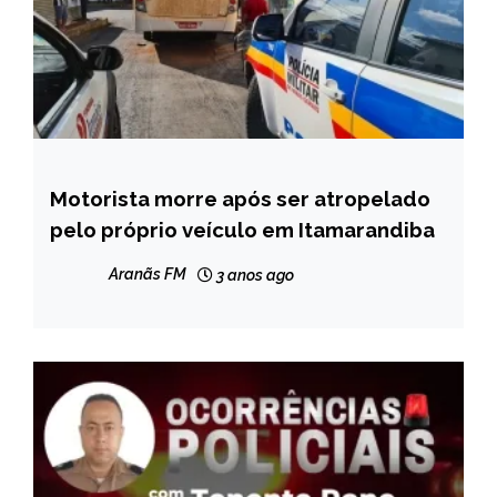
Motorista morre após ser atropelado
CAPELINHA
pelo próprio veículo em Itamarandiba
MINAS
GERAIS
Aranãs FM
3 anos ago
NOTÍCIAS