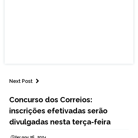
Next Post
BRASIL
Concurso dos Correios:
NOTÍCIAS
inscrições efetivadas serão
divulgadas nesta terça-feira
ter nov 26 , 2024