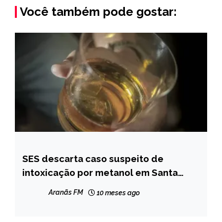
Você também pode gostar:
SES descarta caso suspeito de
MINAS
GERAIS
intoxicação por metanol em Santa
Maria do Suaçui
NOTÍCIAS
Aranãs FM
10 meses ago