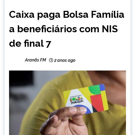
BRASIL
Caixa paga Bolsa Família
NOTÍCIAS
a beneficiários com NIS
de final 7
Aranãs FM
2 anos ago