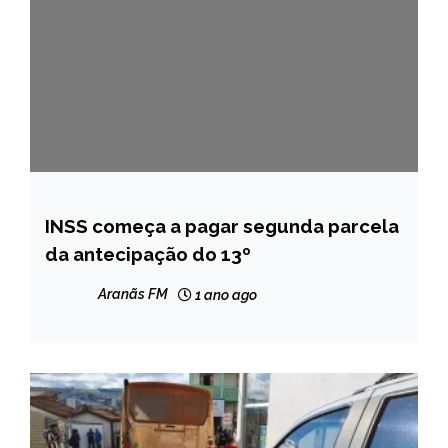
INSS começa a pagar segunda parcela
BRASIL
da antecipação do 13º
NOTÍCIAS
Aranãs FM
1 ano ago