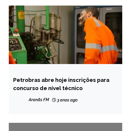
Petrobras abre hoje inscrições para
BRASIL
concurso de nível técnico
CAPELINHA
MINAS
Aranãs FM
3 anos ago
GERAIS
NOTÍCIAS