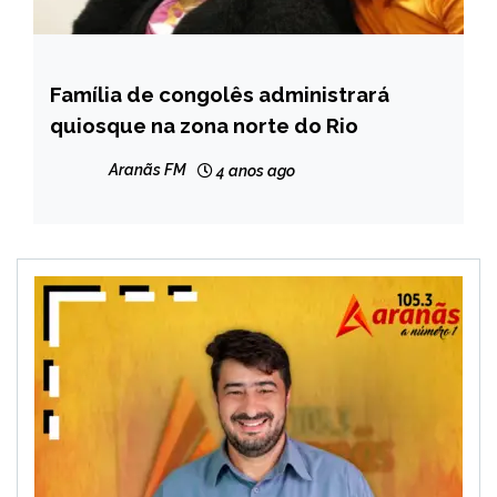
Família de congolês administrará
BRASIL
quiosque na zona norte do Rio
NOTÍCIAS
Aranãs FM
4 anos ago