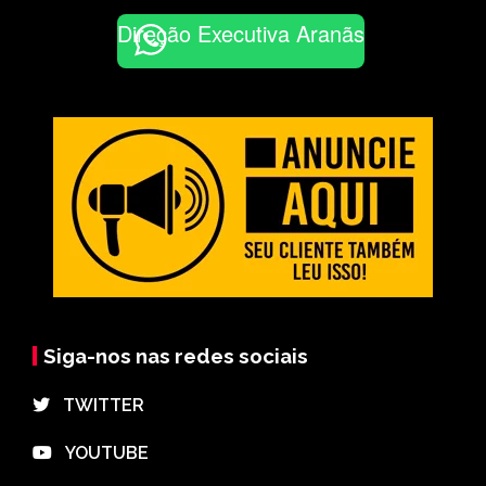
Direção Executiva Aranãs
Siga-nos nas redes sociais
⠀TWITTER
⠀YOUTUBE