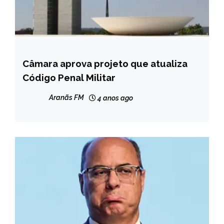
Câmara aprova projeto que atualiza
BRASIL
Código Penal Militar
NOTÍCIAS
Aranãs FM
4 anos ago