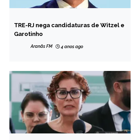
TRE-RJ nega candidaturas de Witzel e
BRASIL
Garotinho
NOTÍCIAS
Aranãs FM
4 anos ago