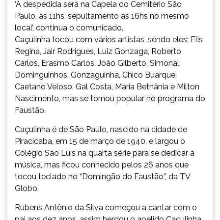
‘A despedida será na Capela do Cemitério São
Paulo, às 11hs, sepultamento às 16hs no mesmo
local’, continua o comunicado.
Caçulinha tocou com vários artistas, sendo eles; Elis
Regina, Jair Rodrigues, Luiz Gonzaga, Roberto
Carlos, Erasmo Carlos, João Gilberto, Simonal,
Dominguinhos, Gonzaguinha, Chico Buarque,
Caetano Veloso, Gal Costa, Maria Bethânia e Milton
Nascimento, mas se tornou popular no programa do
Faustão.
Caçulinha é de São Paulo, nascido na cidade de
Piracicaba, em 15 de março de 1940, e largou o
Colégio São Luís na quarta série para se dedicar à
música, mas ficou conhecido pelos 26 anos que
tocou teclado no “Domingão do Faustão”, da TV
Globo.
Rubens Antônio da Silva começou a cantar com o
pai aos dez anos, assim herdou o apelido Caçulinha