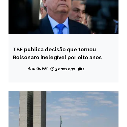
TSE publica decisão que tornou
BRASIL
Bolsonaro inelegível por oito anos
NOTÍCIAS
Aranãs FM
3 anos ago
1