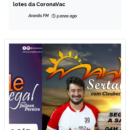
lotes da CoronaVac
NOTÍCIAS
Aranãs FM
5 anos ago