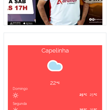
Capelinha
22
Domingo
25
25
Segunda
25
25