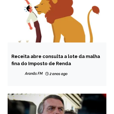
Receita abre consulta a lote da malha
BRASIL
fina do Imposto de Renda
NOTÍCIAS
Aranãs FM
2 anos ago