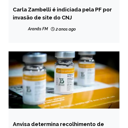
Carla Zambelli é indiciada pela PF por
BRASIL
invasão de site do CNJ
NOTÍCIAS
Aranãs FM
2 anos ago
Anvisa determina recolhimento de
BRASIL