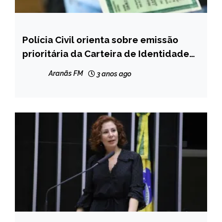
Polícia Civil orienta sobre emissão
CAPELINHA
prioritária da Carteira de Identidade
MINAS
em MG
GERAIS
Aranãs FM
3 anos ago
NOTÍCIAS