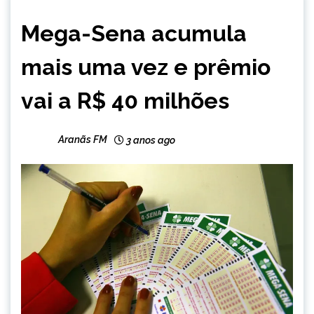
BRASIL
Mega-Sena acumula
NOTÍCIAS
mais uma vez e prêmio
vai a R$ 40 milhões
Aranãs FM
3 anos ago