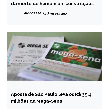
GERAIS
da morte de homem em construção
de Itamarandiba
NOTÍCIAS
Aranãs FM
7 meses ago
Aposta de São Paulo leva os R$ 39,4
BRASIL
milhões da Mega-Sena
NOTÍCIAS