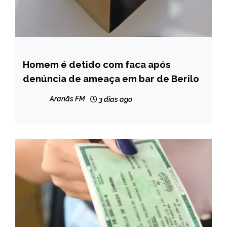
Homem é detido com faca após
MINAS
GERAIS
denúncia de ameaça em bar de Berilo
NOTÍCIAS
Aranãs FM
3 dias ago