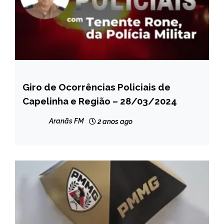
Giro de Ocorrências Policiais de
CAPELINHA
Capelinha e Região – 28/03/2024
MINAS
GERAIS
Aranãs FM
2 anos ago
NOTÍCIAS