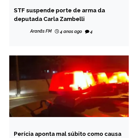
STF suspende porte de arma da
BRASIL
deputada Carla Zambelli
NOTÍCIAS
Aranãs FM
4 anos ago
4
Perícia aponta mal súbito como causa
MINAS