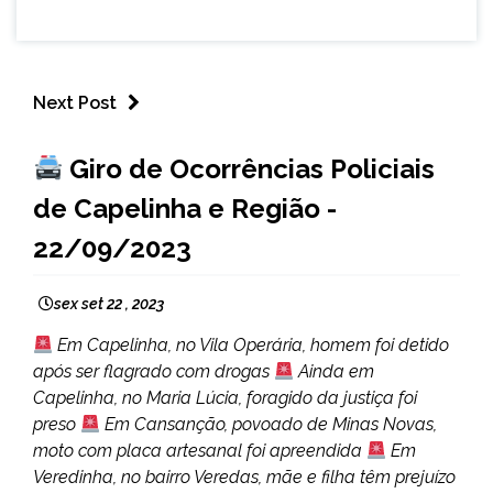
Next Post
CAPELINHA
Giro de Ocorrências Policiais
MINAS
de Capelinha e Região -
GERAIS
NOTÍCIAS
22/09/2023
sex set 22 , 2023
Em Capelinha, no Vila Operária, homem foi detido
após ser flagrado com drogas
Ainda em
Capelinha, no Maria Lúcia, foragido da justiça foi
preso
Em Cansanção, povoado de Minas Novas,
moto com placa artesanal foi apreendida
Em
Veredinha, no bairro Veredas, mãe e filha têm prejuízo