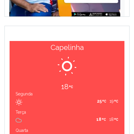
Capelinha
18
Segunda
25
19
Terça
18
18
Quarta