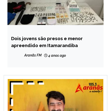
Dois jovens são presos e menor
CAPELINHA
apreendido em Itamarandiba
MINAS
GERAIS
Aranãs FM
4 anos ago
NOTÍCIAS