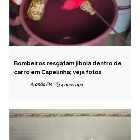
Bombeiros resgatam jiboia dentro de
CAPELINHA
carro em Capelinha; veja fotos
NOTÍCIAS
Aranãs FM
4 anos ago