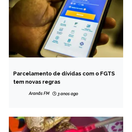
Parcelamento de dívidas com o FGTS
BRASIL
tem novas regras
NOTÍCIAS
Aranãs FM
3 anos ago