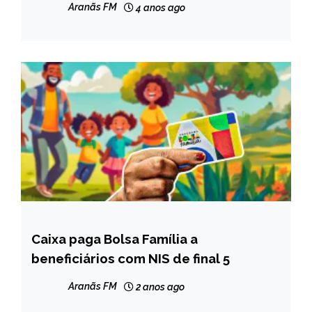
Aranãs FM
4 anos ago
Caixa paga Bolsa Família a
BRASIL
beneficiários com NIS de final 5
NOTÍCIAS
Aranãs FM
2 anos ago