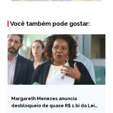
Você também pode gostar:
Margareth Menezes anuncia
BRASIL
desbloqueio de quase R$ 1 bi da Lei
NOTÍCIAS
Rouanet