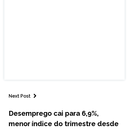
Next Post
BRASIL
Desemprego cai para 6,9%,
NOTÍCIAS
menor índice do trimestre desde