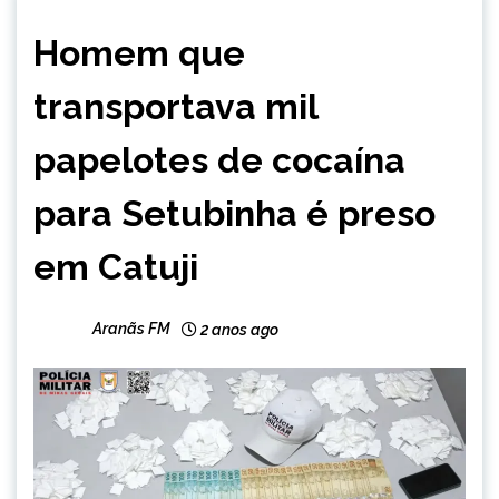
MINAS
Homem que
GERAIS
NOTÍCIAS
transportava mil
papelotes de cocaína
para Setubinha é preso
em Catuji
Aranãs FM
2 anos ago