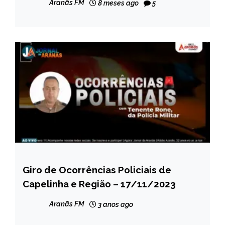
Aranãs FM
8 meses ago
5
Giro de Ocorrências Policiais de
CAPELINHA
Capelinha e Região – 17/11/2023
NOTÍCIAS
Aranãs FM
3 anos ago