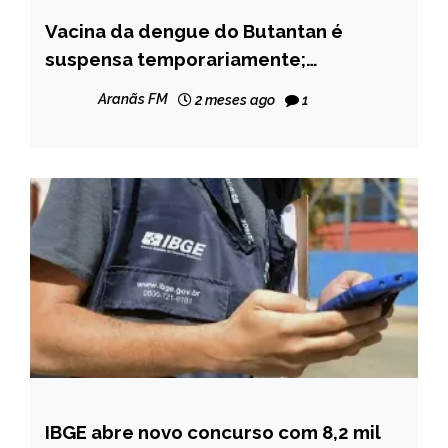
Vacina da dengue do Butantan é
BRASIL
suspensa temporariamente;
CAPELINHA
investigação continua
MINAS
Aranãs FM
2 meses ago
1
GERAIS
NOTÍCIAS
IBGE abre novo concurso com 8,2 mil
BRASIL