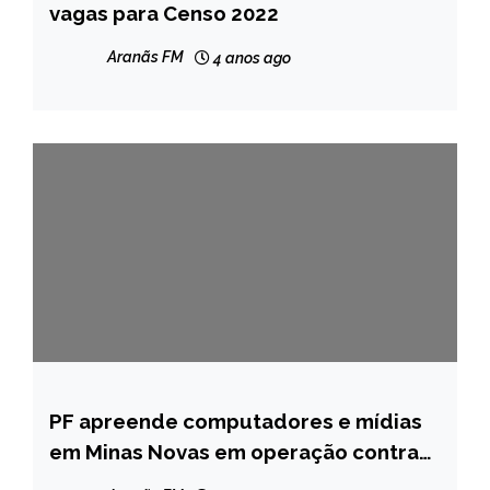
vagas para Censo 2022
NOTÍCIAS
Aranãs FM
4 anos ago
PF apreende computadores e mídias
MINAS
GERAIS
em Minas Novas em operação contra
abuso sexual infanto-juvenil
NOTÍCIAS