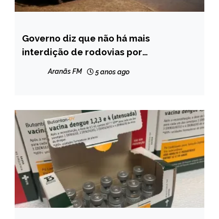
Governo diz que não há mais
BRASIL
interdição de rodovias por
NOTÍCIAS
caminhoneiros
Aranãs FM
5 anos ago