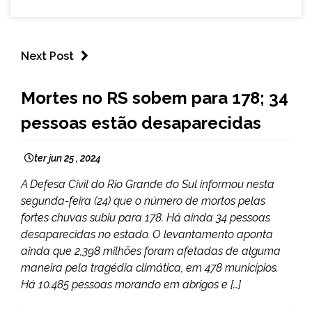
Next Post
BRASIL
Mortes no RS sobem para 178; 34
NOTÍCIAS
pessoas estão desaparecidas
ter jun 25 , 2024
A Defesa Civil do Rio Grande do Sul informou nesta
segunda-feira (24) que o número de mortos pelas
fortes chuvas subiu para 178. Há ainda 34 pessoas
desaparecidas no estado. O levantamento aponta
ainda que 2,398 milhões foram afetadas de alguma
maneira pela tragédia climática, em 478 municípios.
Há 10.485 pessoas morando em abrigos e […]