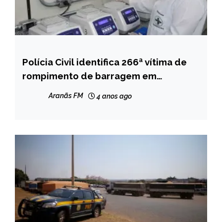
Polícia Civil identifica 266ª vítima de
MINAS
GERAIS
rompimento de barragem em
Brumadinho
NOTÍCIAS
Aranãs FM
4 anos ago