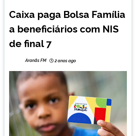
BRASIL
Caixa paga Bolsa Família
NOTÍCIAS
a beneficiários com NIS
de final 7
Aranãs FM
2 anos ago