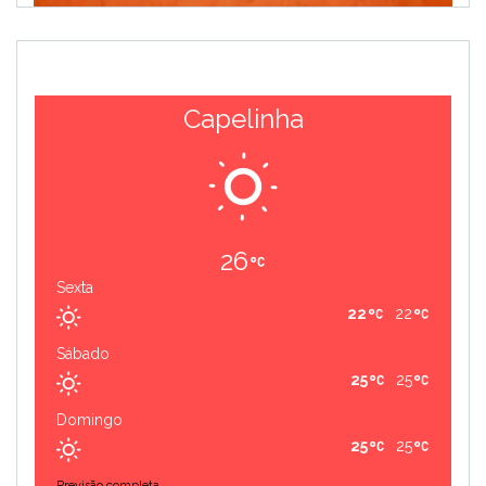
Capelinha
26
Sexta
22
22
Sábado
25
25
Domingo
25
25
Previsão completa