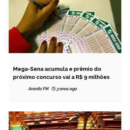
Mega-Sena acumula e prêmio do
BRASIL
próximo concurso vai a R$ 9 milhões
NOTÍCIAS
Aranãs FM
3 anos ago