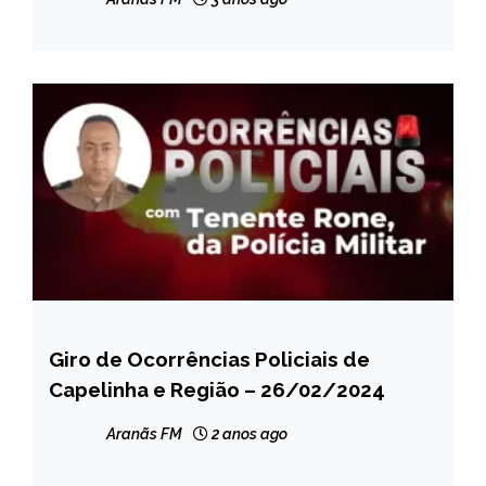
Giro de Ocorrências Policiais de
CAPELINHA
Capelinha e Região – 26/02/2024
MINAS
GERAIS
Aranãs FM
2 anos ago
NOTÍCIAS