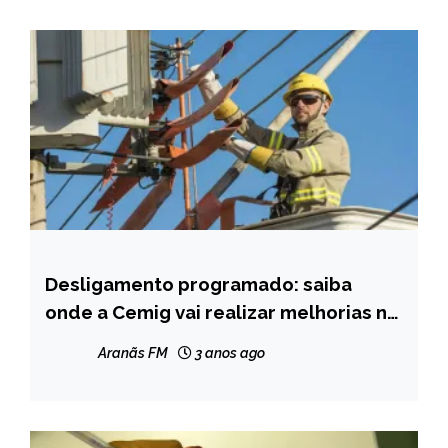
Desligamento programado: saiba
CAPELINHA
onde a Cemig vai realizar melhorias na
NOTÍCIAS
rede elétrica de Capelinha
Aranãs FM
3 anos ago