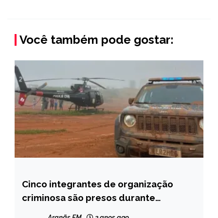
Você também pode gostar:
Cinco integrantes de organização
MINAS
GERAIS
criminosa são presos durante
operação da Polícia Civil em Peçanha
NOTÍCIAS
Aranãs FM
3 anos ago