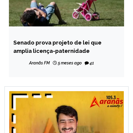
Senado prova projeto de lei que
BRASIL
amplia licença-paternidade
NOTÍCIAS
Aranãs FM
5 meses ago
41