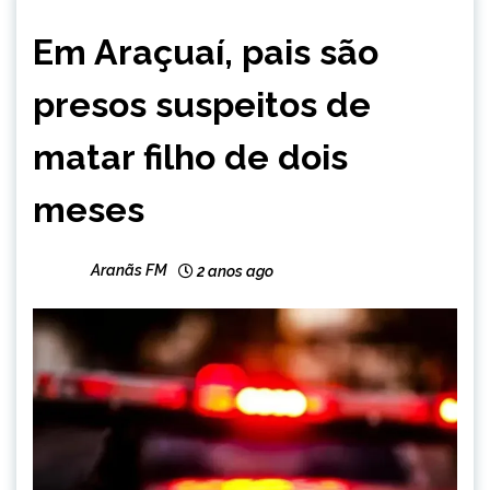
MINAS
Em Araçuaí, pais são
GERAIS
NOTÍCIAS
presos suspeitos de
matar filho de dois
meses
Aranãs FM
2 anos ago