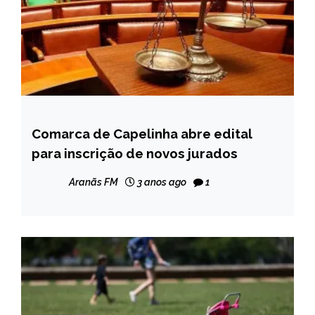
Comarca de Capelinha abre edital
CAPELINHA
para inscrição de novos jurados
NOTÍCIAS
Aranãs FM
3 anos ago
1