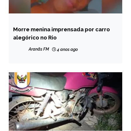
Morre menina imprensada por carro
BRASIL
alegórico no Rio
NOTÍCIAS
Aranãs FM
4 anos ago