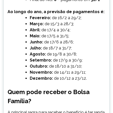
Ao longo do ano, a previsão de pagamentos é:
Fevereiro:
de 16/2 a 29/2;
Março:
de 15/3 a 28/3;
Abril:
de 17/4 a 30/4;
Maio:
de 17/5 a 31/5;
Junho:
de 17/6 a 28/6;
Julho:
de 18/7 a 31/7;
Agosto:
de 19/8 a 30/8;
Setembro:
de 17/9 a 30/9;
Outubro:
de 18/10 a 31/10;
Novembro:
de 14/11 a 29/11;
Dezembro:
de 10/12 a 23/12.
Quem pode receber o Bolsa
Família?
A principal regra para receber o benefício é ter renda