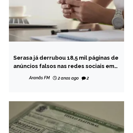
Serasa já derrubou 18,5 mil páginas de
BRASIL
anúncios falsos nas redes sociais em
NOTÍCIAS
2024
Aranãs FM
2 anos ago
2