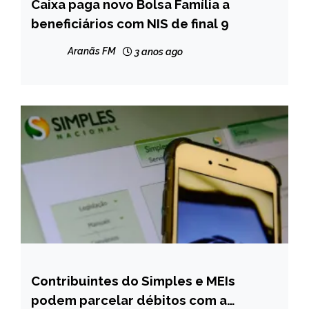
Caixa paga novo Bolsa Família a
BRASIL
beneficiários com NIS de final 9
NOTÍCIAS
Aranãs FM
3 anos ago
Contribuintes do Simples e MEIs
BRASIL
podem parcelar débitos com a
NOTÍCIAS