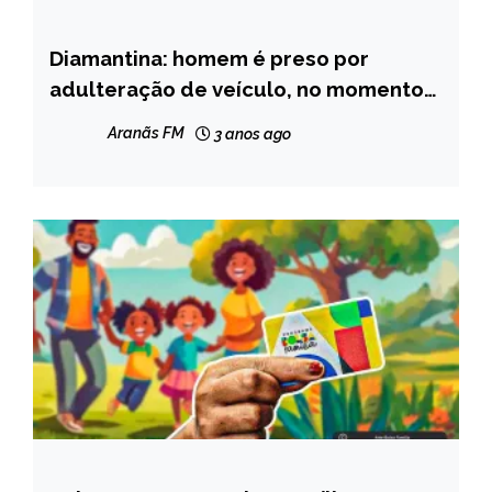
Diamantina: homem é preso por
CAPELINHA
adulteração de veículo, no momento
MINAS
da prisão ele estava embriagado
GERAIS
Aranãs FM
3 anos ago
NOTÍCIAS