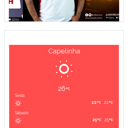
Capelinha
26
Sexta
22
22
Sábado
25
25