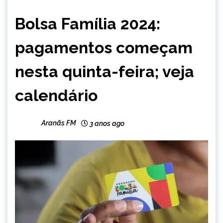
BRASIL
Bolsa Família 2024:
NOTÍCIAS
pagamentos começam
nesta quinta-feira; veja
calendário
Aranãs FM
3 anos ago