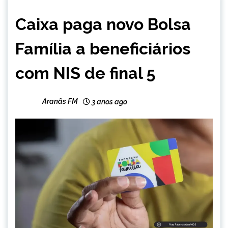
BRASIL
Caixa paga novo Bolsa
CAPELINHA
MINAS
Família a beneficiários
GERAIS
NOTÍCIAS
com NIS de final 5
Aranãs FM
3 anos ago