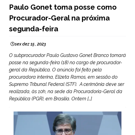
BRASIL
Paulo Gonet toma posse como
NOTÍCIAS
Procurador-Geral na próxima
segunda-feira
sex dez 15 , 2023
O subprocurador Paulo Gustavo Gonet Branco tomará
posse na segunda-feira (18) no cargo de procurador-
geral da República. O anúncio foi feito pela
procuradora interina, Elizeta Ramos, em sessão do
Supremo Tribunal Federal (STF). A cerimônia deve ser
realizada, às 10h, na sede da Procuradoria-Geral da
República (PGR), em Brasília. Ontem […]