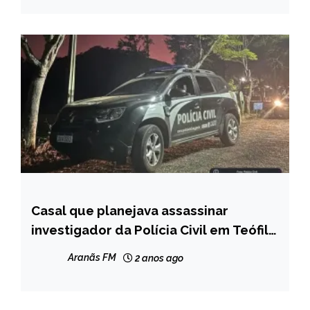
Casal que planejava assassinar
MINAS
GERAIS
investigador da Polícia Civil em Teófilo
Otoni é preso
NOTÍCIAS
Aranãs FM
2 anos ago