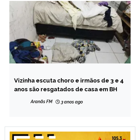
Vizinha escuta choro e irmãos de 3 e 4
NOTÍCIAS
anos são resgatados de casa em BH
Aranãs FM
3 anos ago