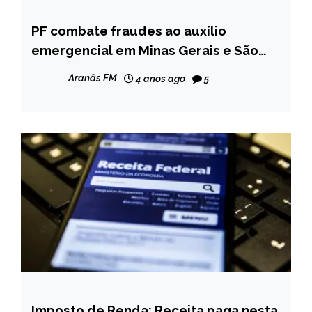
PF combate fraudes ao auxílio
BRASIL
emergencial em Minas Gerais e São
MINAS
Paulo
GERAIS
Aranãs FM
4 anos ago
5
NOTÍCIAS
Imposto de Renda: Receita paga nesta
BRASIL