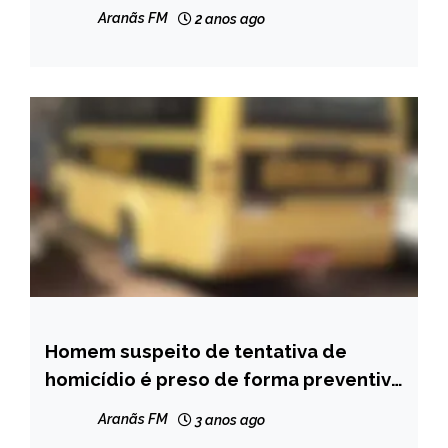
atendimento de UBSs em Capelinha
Aranãs FM
2 anos ago
Homem suspeito de tentativa de
CAPELINHA
homicídio é preso de forma preventiva
MINAS
em Turmalina
GERAIS
Aranãs FM
3 anos ago
NOTÍCIAS