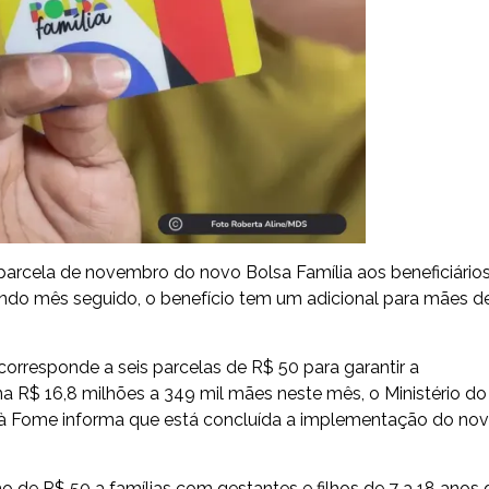
 parcela de novembro do novo Bolsa Família aos beneficiário
gundo mês seguido, o benefício tem um adicional para mães d
 corresponde a seis parcelas de R$ 50 para garantir a
a R$ 16,8 milhões a 349 mil mães neste mês, o Ministério do
e à Fome informa que está concluída a implementação do no
 de R$ 50 a famílias com gestantes e filhos de 7 a 18 anos 