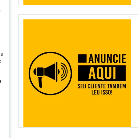
r
ós
s
a