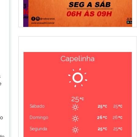
Capelinha
s
e
25
Sábado
25
25
vo
Domingo
26
26
Segunda
25
25
de