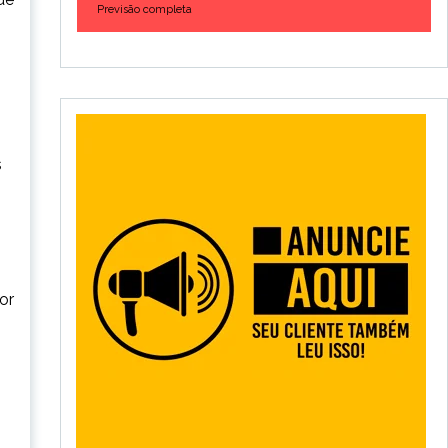
Previsão completa
s
or