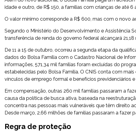
idade e outro, de R$ 150, a famílias com crianças de até 6 
O valor mínimo corresponde a R$ 600, mas com o novo adi
Segundo o Ministério do Desenvolvimento e Assistência S
transferência de renda do governo federal alcançará 21,18 
De 11 a 15 de outubro, ocorreu a segunda etapa da qualif
dados do Bolsa Família com o Cadastro Nacional de Info
informações, 571,34 mil famílias foram excluídas do pro
estabelecidas pelo Bolsa Família. O CNIS conta com mais de
vínculos de emprego formal e benefícios previdenciários e
Em compensação, outras 260 mil famílias passaram a faze
causa da política de busca ativa, baseada na reestruturaçã
concentra nas pessoas mais vulneráveis que têm direito 
Desde março, 2,66 milhões de famílias passaram a fazer pa
Regra de proteção