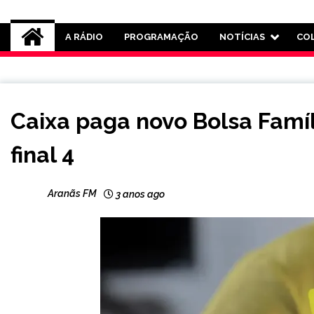
Rádio Aranãs 105.3
A RÁDIO
PROGRAMAÇÃO
NOTÍCIAS
CO
BRASIL
Caixa paga novo Bolsa Famíl
CAPELINHA
MINAS
final 4
GERAIS
NOTÍCIAS
Aranãs FM
3 anos ago