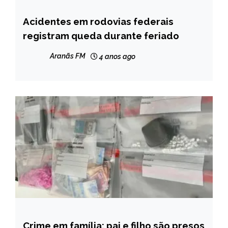
Acidentes em rodovias federais
BRASIL
registram queda durante feriado
NOTÍCIAS
Aranãs FM
4 anos ago
Crime em família: pai e filho são presos
CAPELINHA