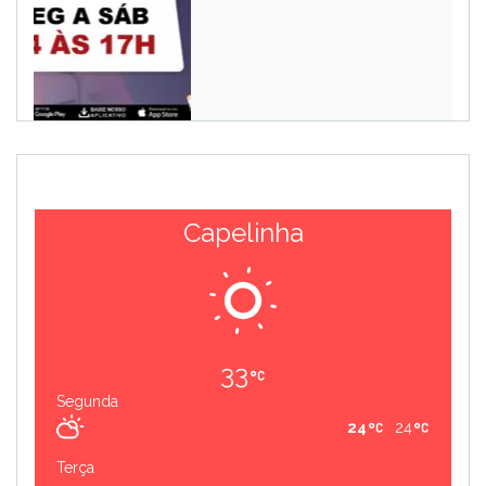
Capelinha
33
Segunda
24
24
Terça