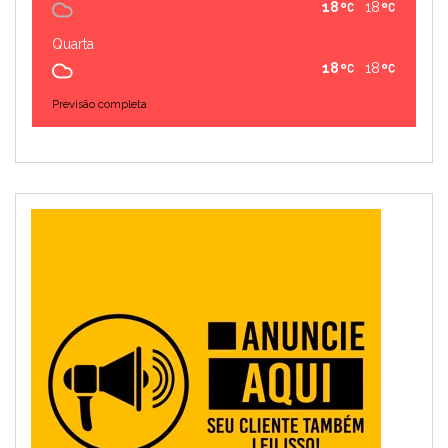
18
18
Quarta
18
18
Previsão completa