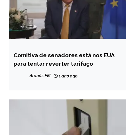
Comitiva de senadores está nos EUA
BRASIL
para tentar reverter tarifaço
INTERNACIONAL
NOTÍCIAS
Aranãs FM
1 ano ago