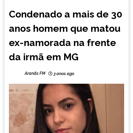
MINAS
Condenado a mais de 30
GERAIS
NOTÍCIAS
anos homem que matou
ex-namorada na frente
da irmã em MG
Aranãs FM
3 anos ago