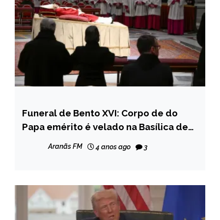
Funeral de Bento XVI: Corpo de do
INTERNACIONAL
Papa emérito é velado na Basílica de
NOTÍCIAS
São Pedro
Aranãs FM
4 anos ago
3