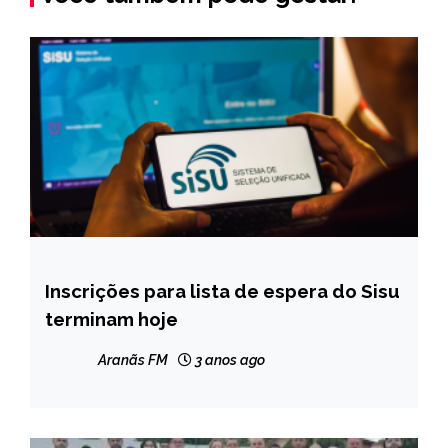
Inscrições para lista de espera do Sisu
BRASIL
terminam hoje
CAPELINHA
MINAS
Aranãs FM
3 anos ago
GERAIS
NOTÍCIAS