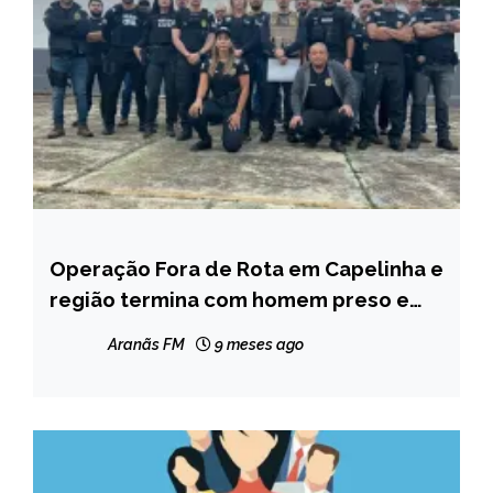
Operação Fora de Rota em Capelinha e
CAPELINHA
região termina com homem preso e
MINAS
motocicletas apreendidas
GERAIS
Aranãs FM
9 meses ago
NOTÍCIAS