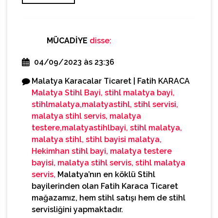
MÜCADİYE
disse:
04/09/2023 às 23:36
Malatya Karacalar Ticaret | Fatih KARACA
Malatya Stihl Bayi, stihl malatya bayi,
stihlmalatya,malatyastihl, stihl servisi,
malatya stihl servis, malatya
testere,malatyastihlbayi, stihl malatya,
malatya stihl, stihl bayisi malatya,
Hekimhan stihl bayi, malatya testere
bayisi, malatya stihl servis, stihl malatya
servis,
Malatya’nın en köklü Stihl
bayilerinden olan Fatih Karaca Ticaret
mağazamız, hem stihl satışı hem de stihl
servisliğini yapmaktadır.