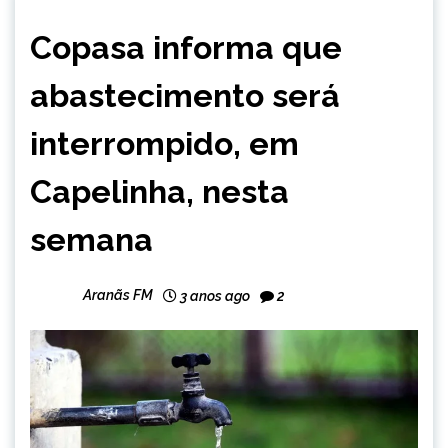
CAPELINHA
Copasa informa que
NOTÍCIAS
abastecimento será
interrompido, em
Capelinha, nesta
semana
Aranãs FM
3 anos ago
2