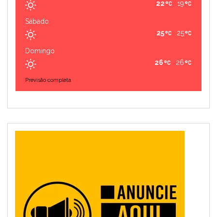
22
19
Sábado
25
25
Domingo
26
26
Previsão completa