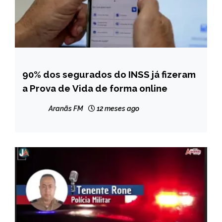
90% dos segurados do INSS já fizeram
BRASIL
a Prova de Vida de forma online
NOTÍCIAS
Aranãs FM
12 meses ago