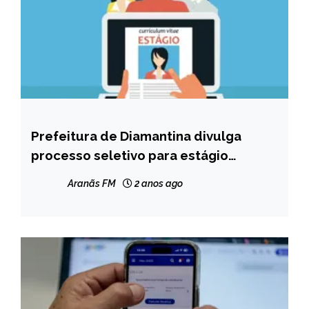
Prefeitura de Diamantina divulga
MINAS
GERAIS
processo seletivo para estágio
renumerado de estudantes da UFVJM
NOTÍCIAS
Aranãs FM
2 anos ago