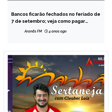
Bancos ficarão fechados no feriado de
BRASIL
7 de setembro; veja como pagar
NOTÍCIAS
contas
Aranãs FM
4 anos ago