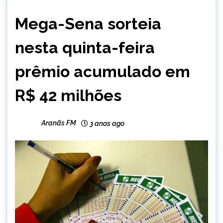
BRASIL
Mega-Sena sorteia
CAPELINHA
MINAS
nesta quinta-feira
GERAIS
NOTÍCIAS
prêmio acumulado em
R$ 42 milhões
Aranãs FM
3 anos ago