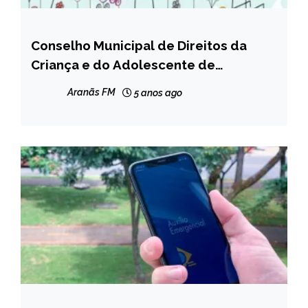
Conselho Municipal de Direitos da
CAPELINHA
Criança e do Adolescente de
NOTÍCIAS
Capelinha fará live nesta terça-feira
Aranãs FM
5 anos ago