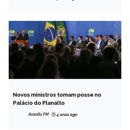
Novos ministros tomam posse no
BRASIL
Palácio do Planalto
NOTÍCIAS
Aranãs FM
4 anos ago