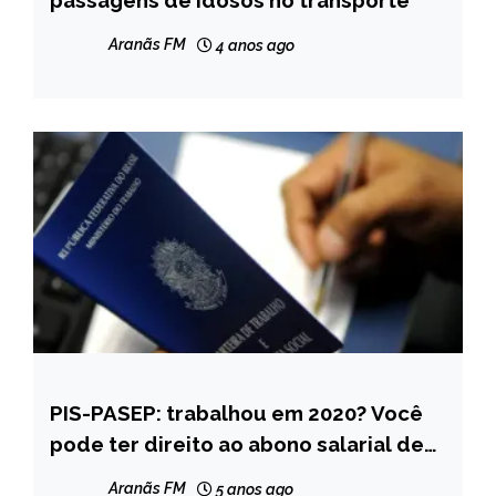
passagens de idosos no transporte
NOTÍCIAS
Aranãs FM
4 anos ago
PIS-PASEP: trabalhou em 2020? Você
BRASIL
pode ter direito ao abono salarial de
NOTÍCIAS
R$ 1.210 no mês que vem
Aranãs FM
5 anos ago