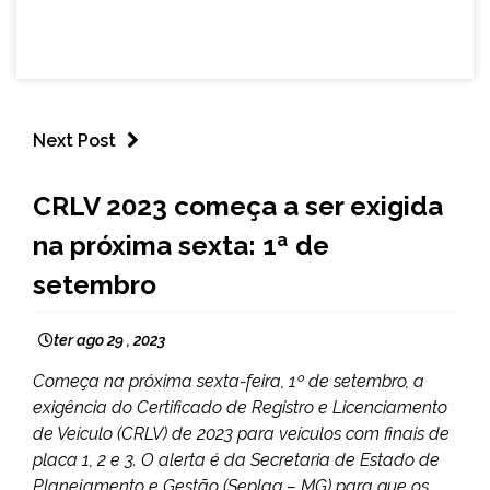
Next Post
CAPELINHA
CRLV 2023 começa a ser exigida
MINAS
na próxima sexta: 1ª de
GERAIS
NOTÍCIAS
setembro
ter ago 29 , 2023
Começa na próxima sexta-feira, 1º de setembro, a
exigência do Certificado de Registro e Licenciamento
de Veículo (CRLV) de 2023 para veículos com finais de
placa 1, 2 e 3. O alerta é da Secretaria de Estado de
Planejamento e Gestão (Seplag – MG) para que os