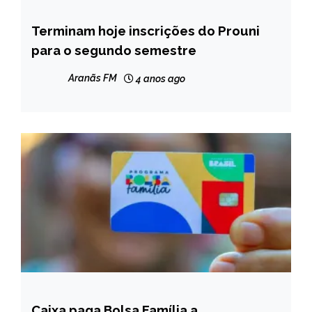
Terminam hoje inscrições do Prouni
BRASIL
para o segundo semestre
Aranãs FM
4 anos ago
Caixa paga Bolsa Família a
BRASIL