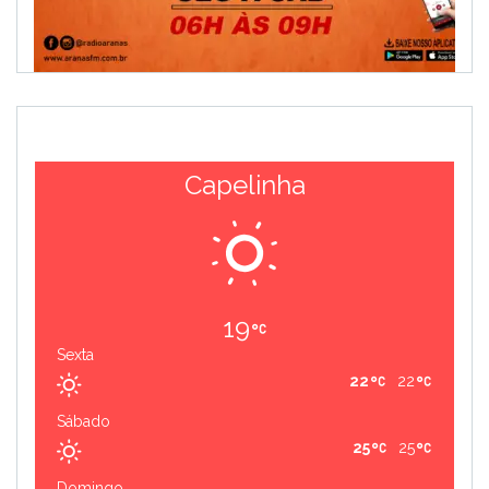
Capelinha
19
Sexta
22
22
Sábado
25
25
Domingo