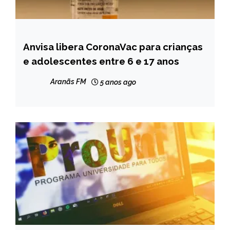
Anvisa libera CoronaVac para crianças
BRASIL
e adolescentes entre 6 e 17 anos
NOTÍCIAS
Aranãs FM
5 anos ago