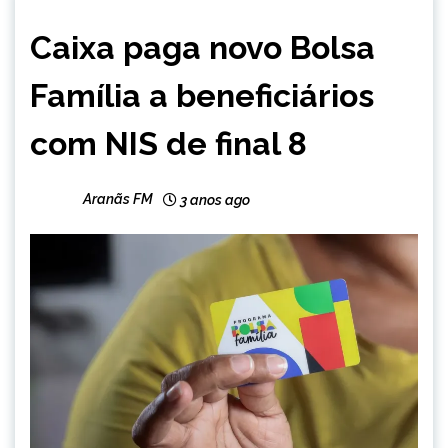
BRASIL
Caixa paga novo Bolsa
NOTÍCIAS
Família a beneficiários
com NIS de final 8
Aranãs FM
3 anos ago