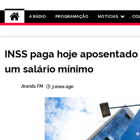
Rádio Aranãs 105.3
A RÁDIO
PROGRAMAÇÃO
NOTÍCIAS
CO
BRASIL
INSS paga hoje aposentado
um salário mínimo
Aranãs FM
3 anos ago