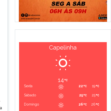
Capelinha
14
Sexta
22
19
Sábado
25
25
r
Domingo
26
26
ia