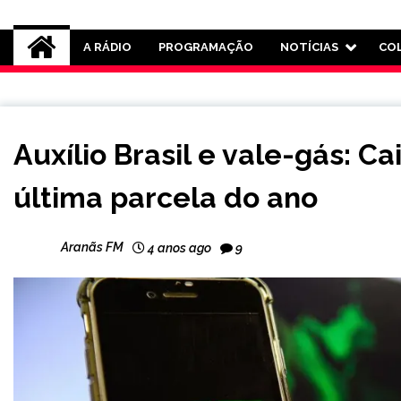
Rádio Aranãs 105.3
A RÁDIO
PROGRAMAÇÃO
NOTÍCIAS
CO
BRASIL
Auxílio Brasil e vale-gás: 
NOTÍCIAS
última parcela do ano
Aranãs FM
4 anos ago
9