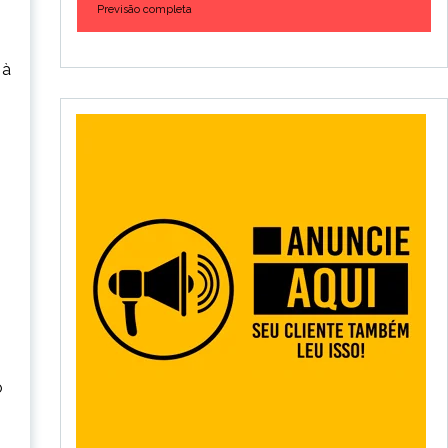
Previsão completa
 à
o