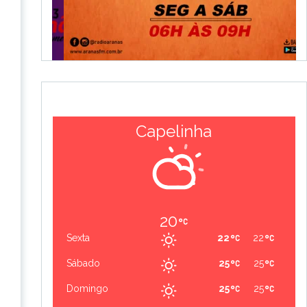
Capelinha
20
Sexta
22
22
Sábado
25
25
Domingo
25
25