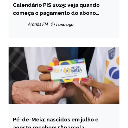
Calendário PIS 2025: veja quando
BRASIL
começa o pagamento do abono
NOTÍCIAS
salarial
Aranãs FM
1 ano ago
Pé-de-Meia: nascidos em julho e
BRASIL
agosto recebem 5ª parcela