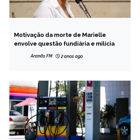
Motivação da morte de Marielle
BRASIL
envolve questão fundiária e milícia
NOTÍCIAS
Aranãs FM
2 anos ago