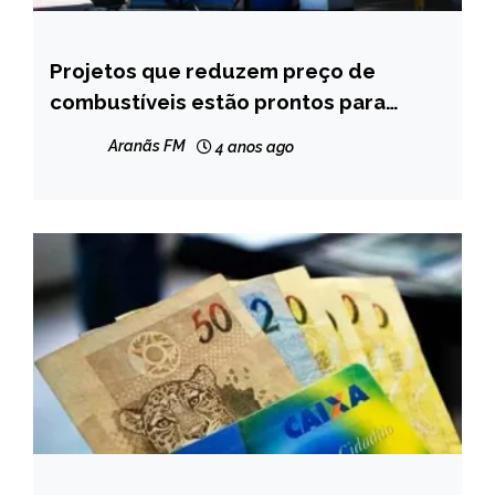
Projetos que reduzem preço de
BRASIL
combustíveis estão prontos para
NOTÍCIAS
votação
Aranãs FM
4 anos ago