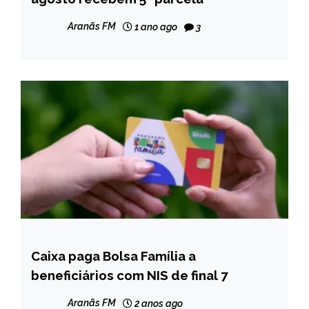
NOTÍCIAS
Aranãs FM
1 ano ago
3
Caixa paga Bolsa Família a
BRASIL
beneficiários com NIS de final 7
NOTÍCIAS
Aranãs FM
2 anos ago