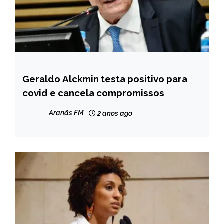
Geraldo Alckmin testa positivo para
BRASIL
covid e cancela compromissos
Aranãs FM
2 anos ago