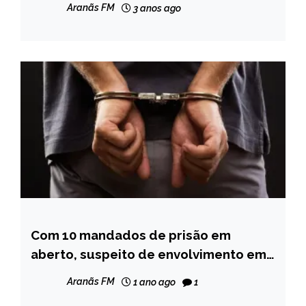
MINAS
Aranãs FM
3 anos ago
GERAIS
NOTÍCIAS
Com 10 mandados de prisão em
CAPELINHA
aberto, suspeito de envolvimento em
MINAS
roubos é preso em Couto de
GERAIS
Aranãs FM
1 ano ago
1
Magalhães de Minas
NOTÍCIAS