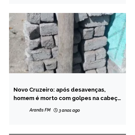
Novo Cruzeiro: após desavenças,
CAPELINHA
homem é morto com golpes na cabeça
MINAS
após cair em emboscada
GERAIS
Aranãs FM
3 anos ago
NOTÍCIAS