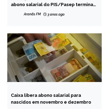
abono salarial do PIS/Pasep termina
CAPELINHA
hoje
MINAS
Aranãs FM
3 anos ago
GERAIS
NOTÍCIAS
Caixa libera abono salarial para
BRASIL
nascidos em novembro e dezembro
CAPELINHA