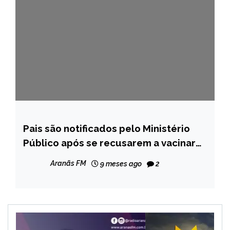
Pais são notificados pelo Ministério
MINAS
GERAIS
Público após se recusarem a vacinar
bebê de três meses em MG
NOTÍCIAS
Aranãs FM
9 meses ago
2