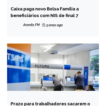
Caixa paga novo Bolsa Família a
BRASIL
beneficiários com NIS de final 7
CAPELINHA
MINAS
Aranãs FM
3 anos ago
GERAIS
NOTÍCIAS
Prazo para trabalhadores sacarem o
BRASIL