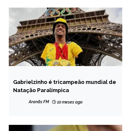
Gabrielzinho é tricampeão mundial de
BRASIL
Natação Paralímpica
ESPORTES
INTERNACIONAL
Aranãs FM
10 meses ago
MINAS
GERAIS
NOTÍCIAS