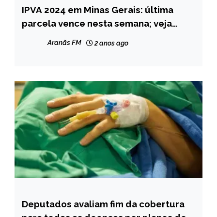
IPVA 2024 em Minas Gerais: última
CAPELINHA
parcela vence nesta semana; veja
MINAS
escala e como pagar
GERAIS
Aranãs FM
2 anos ago
NOTÍCIAS
Deputados avaliam fim da cobertura
BRASIL