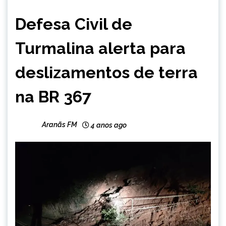
CAPELINHA
Defesa Civil de
MINAS
GERAIS
Turmalina alerta para
NOTÍCIAS
deslizamentos de terra
na BR 367
Aranãs FM
4 anos ago