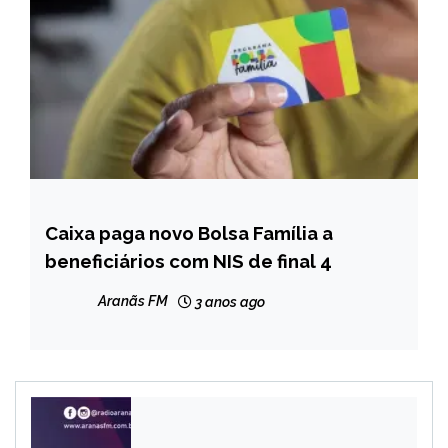
Caixa paga novo Bolsa Família a
BRASIL
beneficiários com NIS de final 4
CAPELINHA
MINAS
Aranãs FM
3 anos ago
GERAIS
NOTÍCIAS