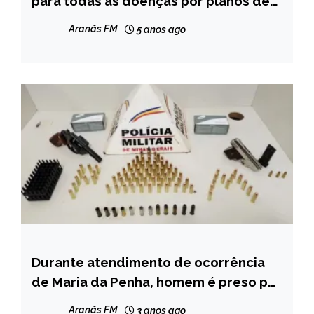
para todas as doenças por planos de
NOTÍCIAS
saúde
Aranãs FM
5 anos ago
Durante atendimento de ocorrência
CAPELINHA
de Maria da Penha, homem é preso por
NOTÍCIAS
ameaça e posse ilegal de arma de
Aranãs FM
3 anos ago