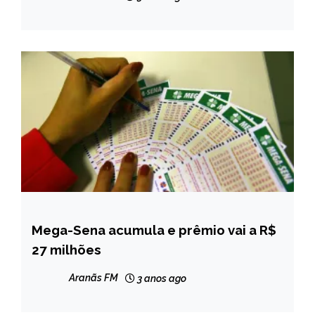
fogo
Mega-Sena acumula e prêmio vai a R$
BRASIL
27 milhões
NOTÍCIAS
Aranãs FM
3 anos ago