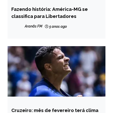
Fazendo história: América-MG se
ESPORTES
classifica para Libertadores
Aranãs FM
5 anos ago
Cruzeiro: mês de fevereiro terá clima
ESPORTES