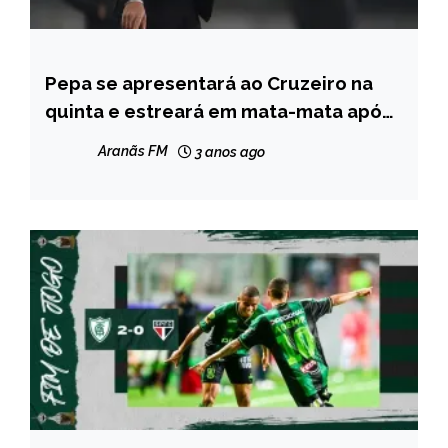
Pepa se apresentará ao Cruzeiro na
ESPORTES
quinta e estreará em mata-mata após
20 dias; veja calendário
Aranãs FM
3 anos ago