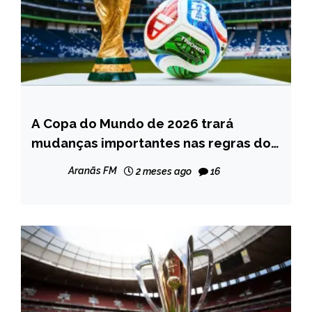
A Copa do Mundo de 2026 trará
ESPORTES
mudanças importantes nas regras do
NOTÍCIAS
futebol
Aranãs FM
2 meses ago
16