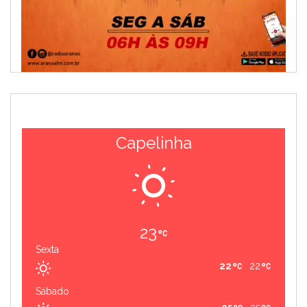
Capelinha
23
Sexta
22
22
Sábado