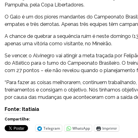
Pampulha, pela Copa Libertadores.
O Galo é um dos piores mandantes do Campeonato Brasilei
empates e três derrotas. Apenas três equipes têm campa
A chance de quebrar a sequência ruim é neste domingo (13),
apenas uma vitória como visitante, no Mineirão.
Se vencer, o Alvinegro vai atingir a meta traçada por Felip
do Atlético para o turno do Campeonato Brasileiro. O treina
com 27 pontos – ele não revelou quando o planejamento f
“Para fazer as coisas melhorarem, continuem trabalhando
treinamentos e consigam o objetivo. Nós tínhamos objeti
por causa das mudanças que aconteceram com a saída de A,
Fonte: Itatiaia
Compartilhe:
Telegram
WhatsApp
Imprimir