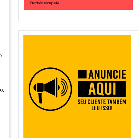
Previsão completa
o
o,