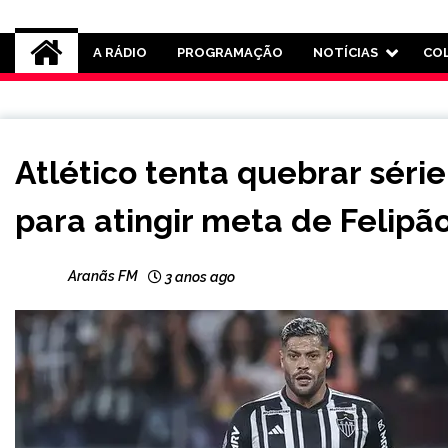
Rádio Aranãs 105.3
A RÁDIO
PROGRAMAÇÃO
NOTÍCIAS
CO
ESPORTES
Atlético tenta quebrar sér
para atingir meta de Felipã
Aranãs FM
3 anos ago