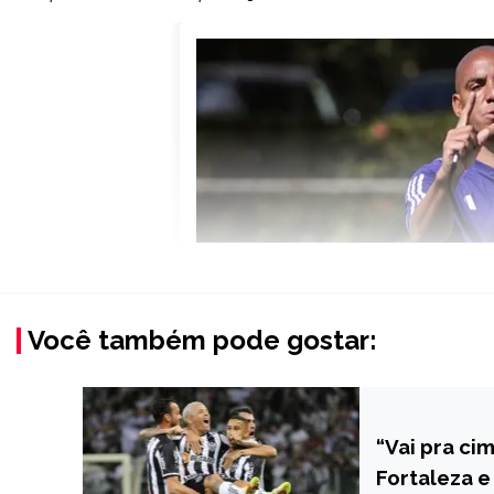
Você também pode gostar:
“Vai pra ci
ESPORTES
Fortaleza e