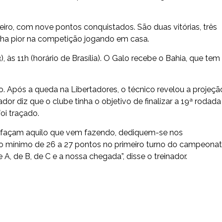
ro, com nove pontos conquistados. São duas vitórias, três
nha pior na competição jogando em casa.
 às 11h (horário de Brasília). O Galo recebe o Bahia, que tem
ão. Após a queda na Libertadores, o técnico revelou a projeçã
dor diz que o clube tinha o objetivo de finalizar a 19ª rodada
oi traçado.
, façam aquilo que vem fazendo, dediquem-se nos
vo mínimo de 26 a 27 pontos no primeiro turno do campeonat
 de B, de C e a nossa chegada”, disse o treinador.