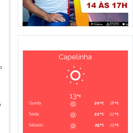
Capelinha
o
13
Quinta
20
18
e
Sexta
22
22
Sábado
25
25