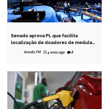
Senado aprova PL que facilita
BRASIL
localização de doadores de medula
NOTÍCIAS
óssea
Aranãs FM
4 anos ago
8