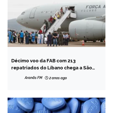
Décimo voo da FAB com 213
BRASIL
repatriados do Líbano chega a São
INTERNACIONAL
Paulo
NOTÍCIAS
Aranãs FM
2 anos ago