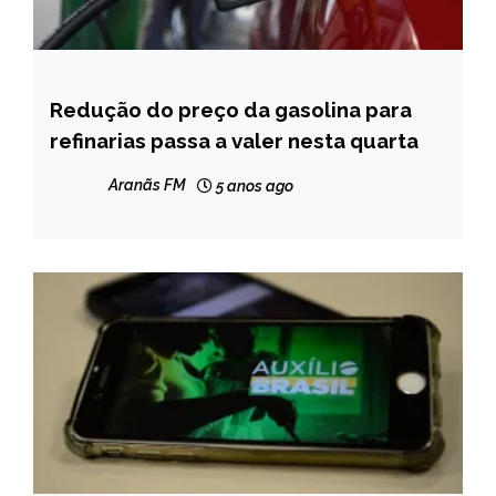
Redução do preço da gasolina para
BRASIL
refinarias passa a valer nesta quarta
NOTÍCIAS
Aranãs FM
5 anos ago