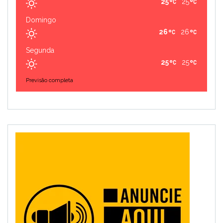
25
25
Domingo
26
26
Segunda
25
25
Previsão completa