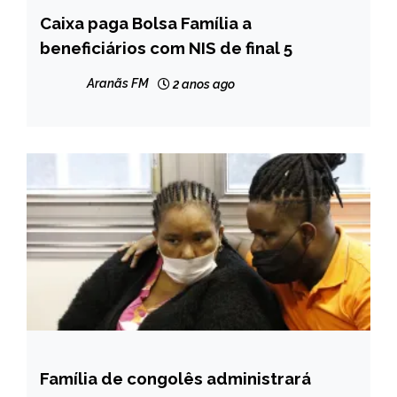
Caixa paga Bolsa Família a
BRASIL
beneficiários com NIS de final 5
NOTÍCIAS
Aranãs FM
2 anos ago
Família de congolês administrará
BRASIL