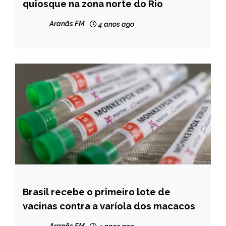
quiosque na zona norte do Rio
NOTÍCIAS
Aranãs FM
4 anos ago
Brasil recebe o primeiro lote de
BRASIL
vacinas contra a varíola dos macacos
NOTÍCIAS