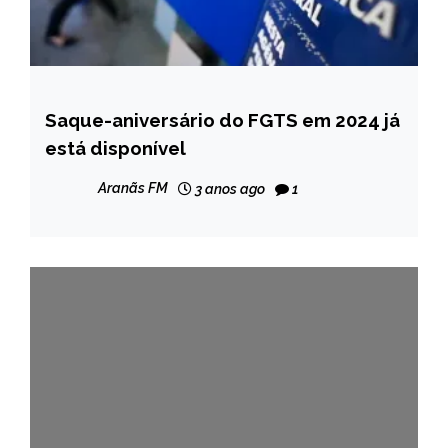
Saque-aniversário do FGTS em 2024 já
BRASIL
está disponível
CAPELINHA
MINAS
Aranãs FM
3 anos ago
1
GERAIS
NOTÍCIAS