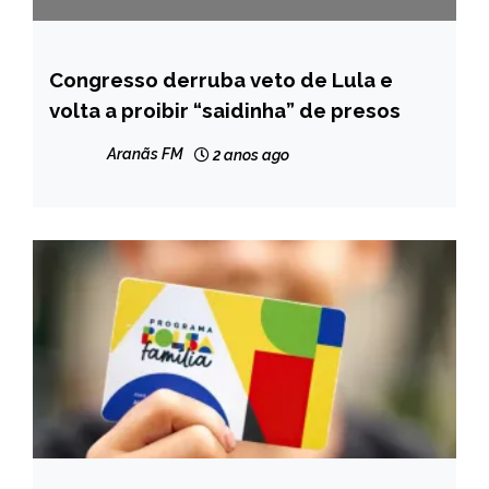
Congresso derruba veto de Lula e
BRASIL
volta a proibir “saidinha” de presos
NOTÍCIAS
Aranãs FM
2 anos ago