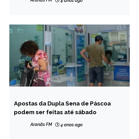
Aranãs FM
4 anos ago
Apostas da Dupla Sena de Páscoa
BRASIL
podem ser feitas até sábado
NOTÍCIAS
Aranãs FM
4 anos ago