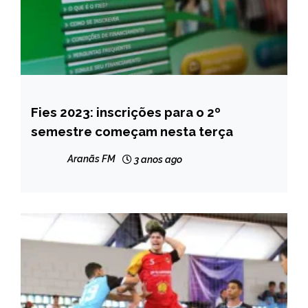
Fies 2023: inscrições para o 2º
BRASIL
semestre começam nesta terça
CAPELINHA
MINAS
Aranãs FM
3 anos ago
GERAIS
NOTÍCIAS