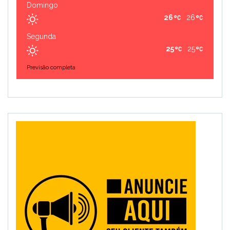
Domingo
26
26
Segunda
25
25
Previsão completa