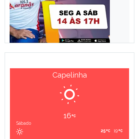
Capelinha
16
Sábado
25
19