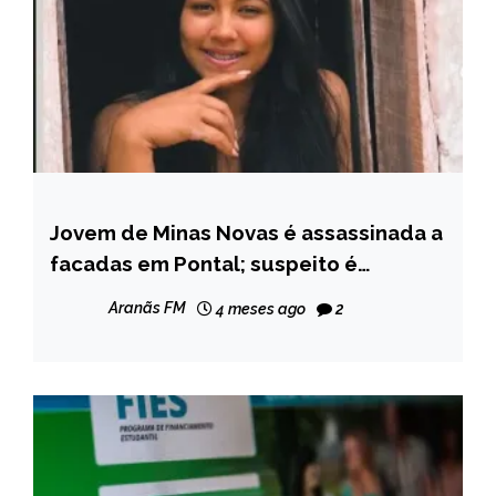
Jovem de Minas Novas é assassinada a
BRASIL
facadas em Pontal; suspeito é
MINAS
identificado e procurado pela polícia
GERAIS
Aranãs FM
4 meses ago
2
NOTÍCIAS