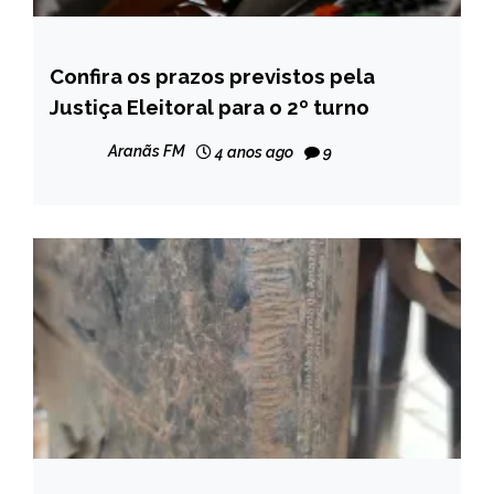
Confira os prazos previstos pela
BRASIL
Justiça Eleitoral para o 2º turno
NOTÍCIAS
Aranãs FM
4 anos ago
9