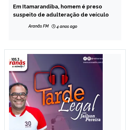
Em Itamarandiba, homem é preso
MINAS
GERAIS
suspeito de adulteração de veículo
NOTÍCIAS
Aranãs FM
4 anos ago