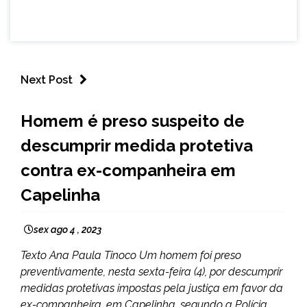
Next Post
CAPELINHA
Homem é preso suspeito de
NOTÍCIAS
descumprir medida protetiva
contra ex-companheira em
Capelinha
sex ago 4 , 2023
Texto Ana Paula Tinoco Um homem foi preso
preventivamente, nesta sexta-feira (4), por descumprir
medidas protetivas impostas pela justiça em favor da
ex-companheira, em Capelinha, segundo a Polícia