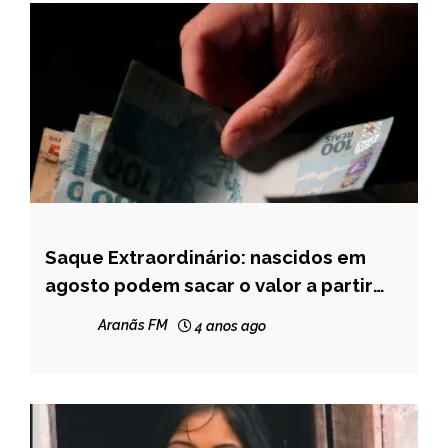
Saque Extraordinário: nascidos em
BRASIL
agosto podem sacar o valor a partir
NOTÍCIAS
desta quarta
Aranãs FM
4 anos ago