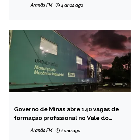
Aranãs FM
4 anos ago
Governo de Minas abre 140 vagas de
CAPELINHA
formação profissional no Vale do
MINAS
Jequitinhonha
GERAIS
Aranãs FM
1 ano ago
NOTÍCIAS