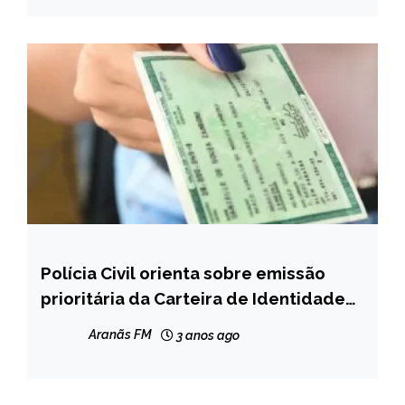
Polícia Civil orienta sobre emissão
CAPELINHA
prioritária da Carteira de Identidade
MINAS
em MG
GERAIS
Aranãs FM
3 anos ago
NOTÍCIAS