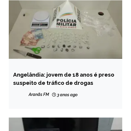
Angelândia: jovem de 18 anos é preso
CAPELINHA
suspeito de tráfico de drogas
MINAS
GERAIS
Aranãs FM
3 anos ago
NOTÍCIAS