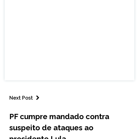
Next Post
BRASIL
PF cumpre mandado contra
NOTÍCIAS
suspeito de ataques ao
presidente Lula