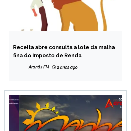
Receita abre consulta a lote da malha
BRASIL
fina do Imposto de Renda
NOTÍCIAS
Aranãs FM
2 anos ago