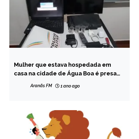
Mulher que estava hospedada em
CAPELINHA
casa na cidade de Água Boa é presa
MINAS
por furto
GERAIS
Aranãs FM
1 ano ago
NOTÍCIAS