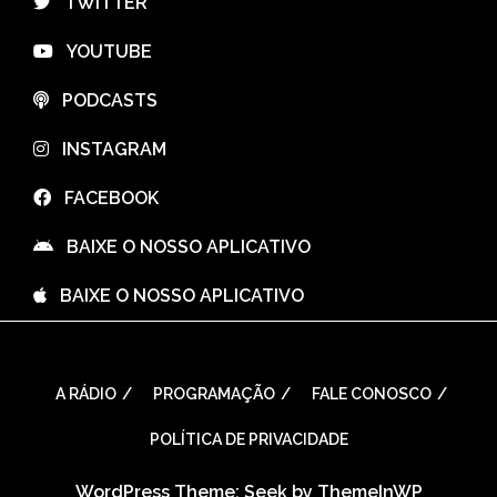
⠀TWITTER
⠀YOUTUBE
⠀PODCASTS
⠀INSTAGRAM
⠀FACEBOOK
⠀BAIXE O NOSSO APLICATIVO
⠀BAIXE O NOSSO APLICATIVO
A RÁDIO
PROGRAMAÇÃO
FALE CONOSCO
POLÍTICA DE PRIVACIDADE
WordPress Theme: Seek by
ThemeInWP