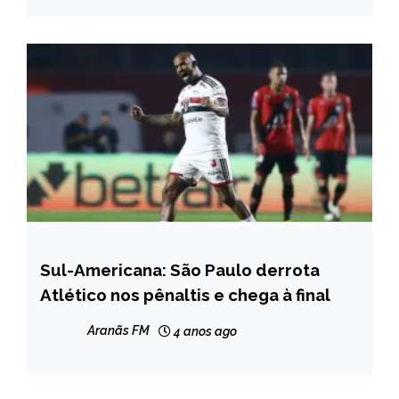
Sul-Americana: São Paulo derrota
ESPORTES
Atlético nos pênaltis e chega à final
NOTÍCIAS
Aranãs FM
4 anos ago