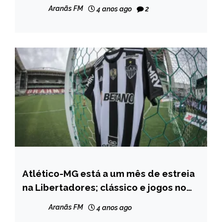
Aranãs FM
4 anos ago
2
Atlético-MG está a um mês de estreia
ESPORTES
na Libertadores; clássico e jogos no
Horto marcam preparação
Aranãs FM
4 anos ago