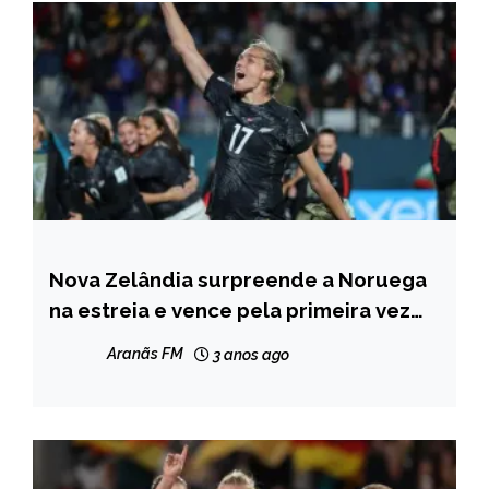
Nova Zelândia surpreende a Noruega
ESPORTES
na estreia e vence pela primeira vez
em Copas
Aranãs FM
3 anos ago