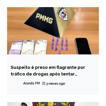
Suspeito é preso em flagrante por
CAPELINHA
tráfico de drogas após tentar
NOTÍCIAS
dispensar entorpecentes durante
Aranãs FM
3 meses ago
abordagem policial