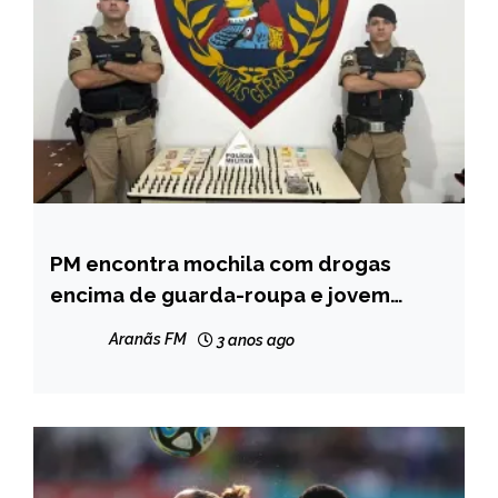
PM encontra mochila com drogas
CAPELINHA
encima de guarda-roupa e jovem
MINAS
acaba presa em São João Evangelista
GERAIS
Aranãs FM
3 anos ago
NOTÍCIAS