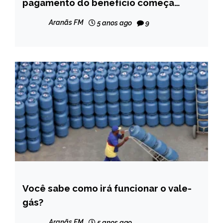
GERAIS
pagamento do benefício começa
amanhã; veja calendário
NOTÍCIAS
Aranãs FM
5 anos ago
9
Você sabe como irá funcionar o vale-
BRASIL
gás?
NOTÍCIAS
Aranãs FM
5 anos ago