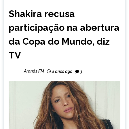
ESPORTES
Shakira recusa
INTERNACIONAL
NOTÍCIAS
participação na abertura
da Copa do Mundo, diz
TV
Aranãs FM
4 anos ago
3