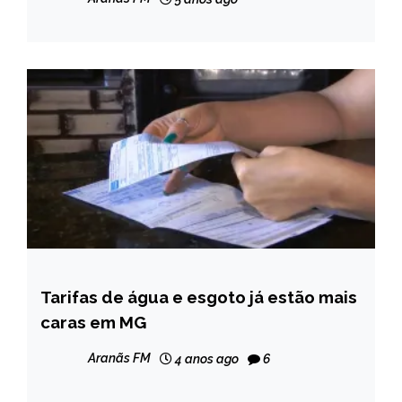
Tarifas de água e esgoto já estão mais
MINAS
GERAIS
caras em MG
NOTÍCIAS
Aranãs FM
4 anos ago
6