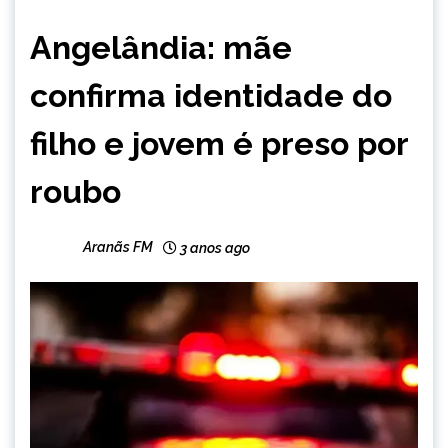
CAPELINHA
Angelândia: mãe
MINAS
GERAIS
confirma identidade do
NOTÍCIAS
filho e jovem é preso por
roubo
Aranãs FM
3 anos ago