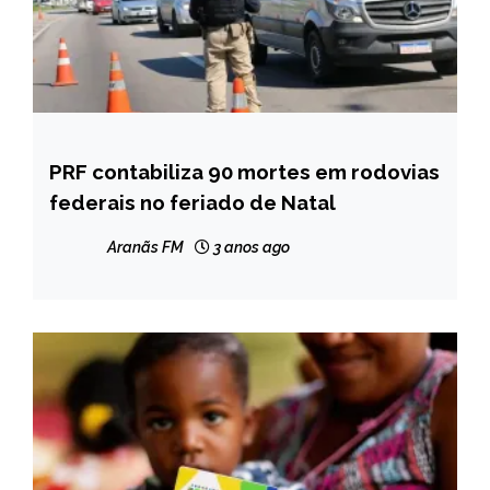
PRF contabiliza 90 mortes em rodovias
BRASIL
federais no feriado de Natal
NOTÍCIAS
Aranãs FM
3 anos ago