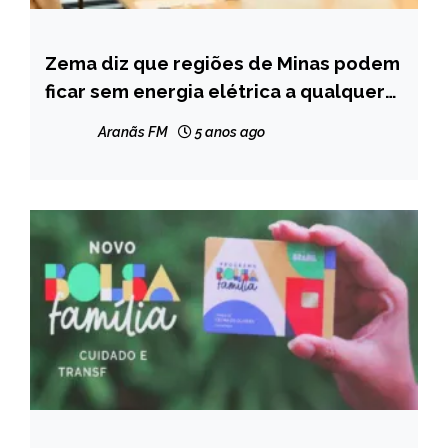
Zema diz que regiões de Minas podem
MINAS
GERAIS
ficar sem energia elétrica a qualquer
momento
NOTÍCIAS
Aranãs FM
5 anos ago