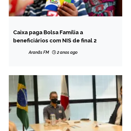
Caixa paga Bolsa Família a
BRASIL
beneficiários com NIS de final 2
NOTÍCIAS
Aranãs FM
2 anos ago