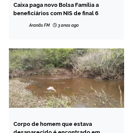
Caixa paga novo Bolsa Família a
BRASIL
beneficiários com NIS de final 6
NOTÍCIAS
Aranãs FM
3 anos ago
Corpo de homem que estava
CAPELINHA
desaparecido é encontrado em