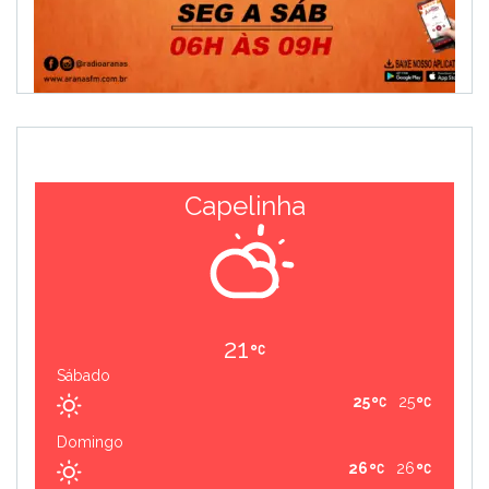
Capelinha
21
Sábado
25
25
Domingo
26
26