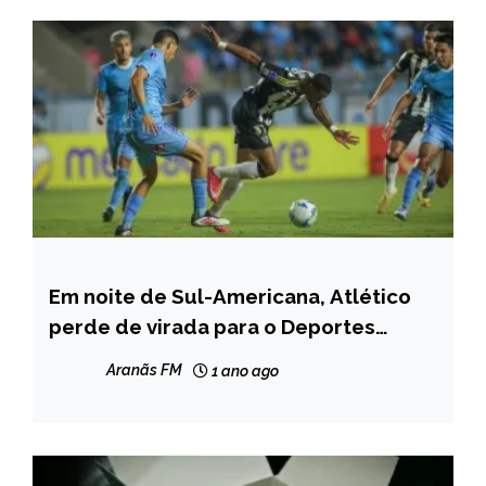
Em noite de Sul-Americana, Atlético
ESPORTES
perde de virada para o Deportes
NOTÍCIAS
Iquique
Aranãs FM
1 ano ago