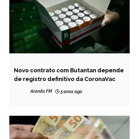
Novo contrato com Butantan depende
BRASIL
de registro definitivo da CoronaVac
NOTÍCIAS
Aranãs FM
5 anos ago