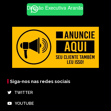
Direção Executiva Aranãs
Siga-nos nas redes sociais
⠀TWITTER
⠀YOUTUBE