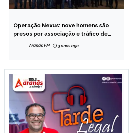
Operação Nexus: nove homens são
CAPELINHA
presos por associação e tráfico de
MINAS
drogas em Capelinha e Belo Horizonte
GERAIS
Aranãs FM
3 anos ago
NOTÍCIAS