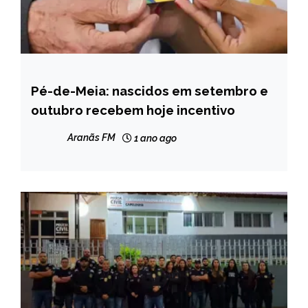
Pé-de-Meia: nascidos em setembro e
BRASIL
outubro recebem hoje incentivo
NOTÍCIAS
Aranãs FM
1 ano ago