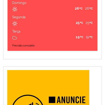
Domingo
26
26
Segunda
25
25
Terça
19
19
Previsão completa