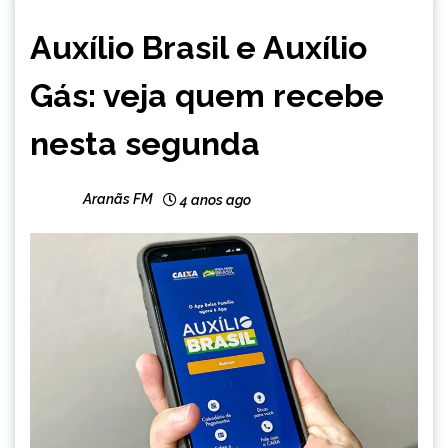
BRASIL
Auxílio Brasil e Auxílio
NOTÍCIAS
Gás: veja quem recebe
nesta segunda
Aranãs FM
4 anos ago