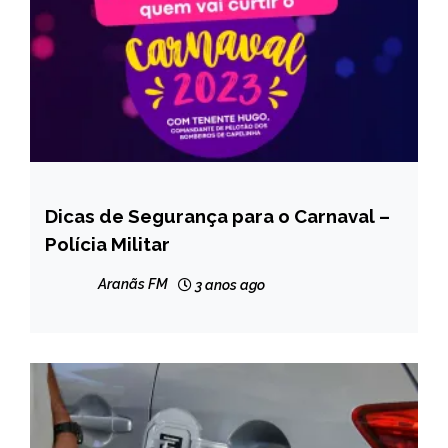
Dicas de Segurança para o Carnaval –
CAPELINHA
Polícia Militar
NOTÍCIAS
Aranãs FM
3 anos ago