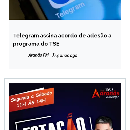
Telegram assina acordo de adesão a
BRASIL
programa do TSE
NOTÍCIAS
Aranãs FM
4 anos ago