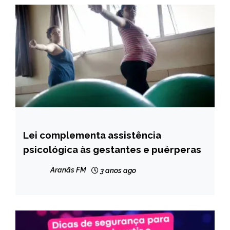
Lei complementa assistência
BRASIL
psicológica às gestantes e puérperas
CAPELINHA
MINAS
Aranãs FM
3 anos ago
GERAIS
NOTÍCIAS