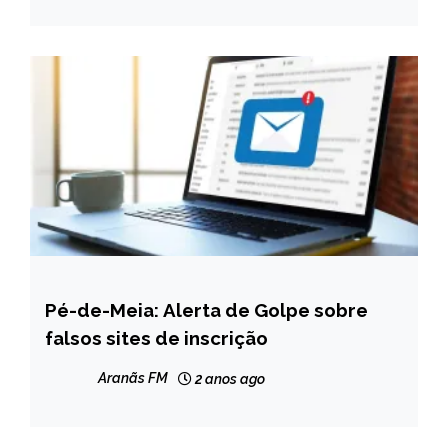
GERAIS
NOTÍCIAS
Pé-de-Meia: Alerta de Golpe sobre
BRASIL
falsos sites de inscrição
NOTÍCIAS
Aranãs FM
2 anos ago