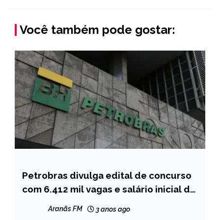
Você também pode gostar:
Petrobras divulga edital de concurso
BRASIL
com 6.412 mil vagas e salário inicial de
CAPELINHA
R$5,8 mil
MINAS
Aranãs FM
3 anos ago