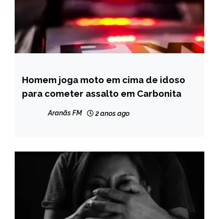
Homem joga moto em cima de idoso
MINAS
GERAIS
para cometer assalto em Carbonita
NOTÍCIAS
Aranãs FM
2 anos ago