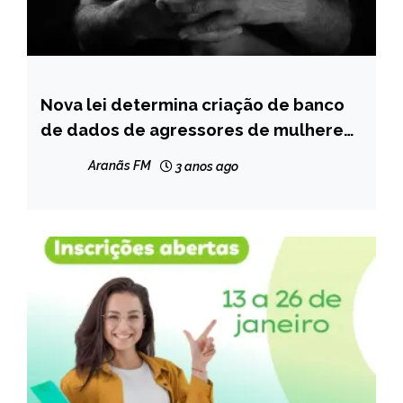
Nova lei determina criação de banco
MINAS
GERAIS
de dados de agressores de mulheres
em Minas Gerais
NOTÍCIAS
Aranãs FM
3 anos ago