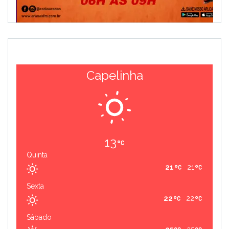
Capelinha
13
Quinta
21
21
Sexta
22
22
Sábado