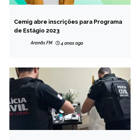
Cemig abre inscrições para Programa
MINAS
GERAIS
de Estágio 2023
NOTÍCIAS
Aranãs FM
4 anos ago