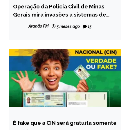
Operação da Polícia Civil de Minas
MINAS
GERAIS
Gerais mira invasões a sistemas de
Justiça no DF e Goiás
NOTÍCIAS
Aranãs FM
5 meses ago
15
É fake que a CIN será gratuita somente
CAPELINHA