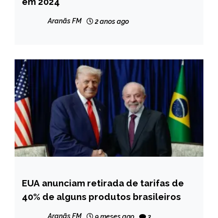
em 2024
MINAS
GERAIS
Aranãs FM
2 anos ago
NOTÍCIAS
EUA anunciam retirada de tarifas de
BRASIL
40% de alguns produtos brasileiros
INTERNACIONAL
NOTÍCIAS
Aranãs FM
9 meses ago
3