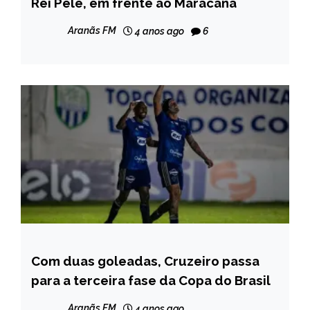
Rei Pelé, em frente ao Maracanã
Aranãs FM
4 anos ago
6
Com duas goleadas, Cruzeiro passa
ESPORTES
para a terceira fase da Copa do Brasil
Aranãs FM
4 anos ago