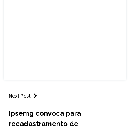
Next Post
CAPELINHA
Ipsemg convoca para
MINAS
recadastramento de
GERAIS
NOTÍCIAS