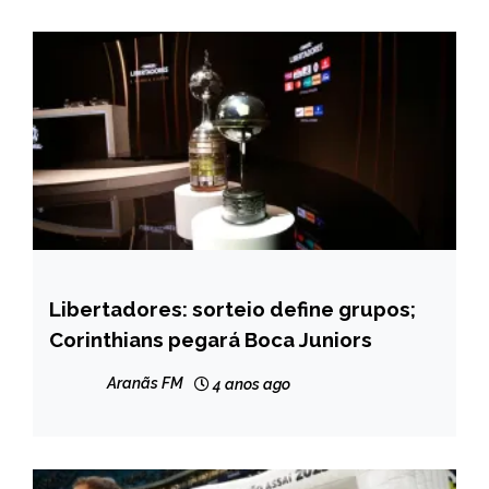
Libertadores: sorteio define grupos;
ESPORTES
Corinthians pegará Boca Juniors
NOTÍCIAS
Aranãs FM
4 anos ago