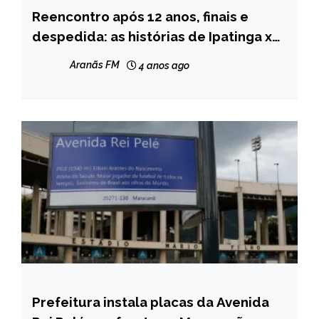
Reencontro após 12 anos, finais e
ESPORTES
despedida: as histórias de Ipatinga x
Galo
Aranãs FM
4 anos ago
Prefeitura instala placas da Avenida
ESPORTES