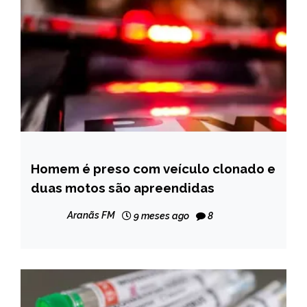
Homem é preso com veículo clonado e
CAPELINHA
duas motos são apreendidas
NOTÍCIAS
Aranãs FM
9 meses ago
8