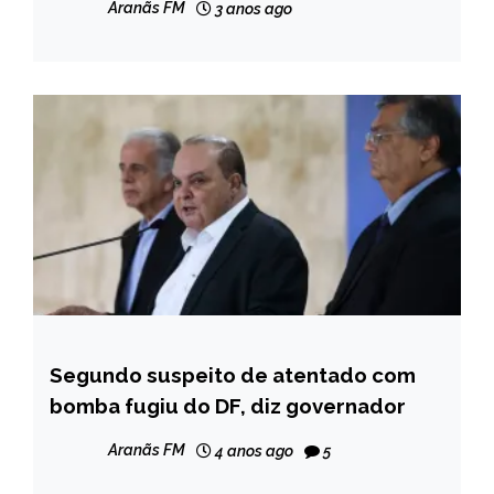
Aranãs FM
3 anos ago
Segundo suspeito de atentado com
BRASIL
bomba fugiu do DF, diz governador
NOTÍCIAS
Aranãs FM
4 anos ago
5