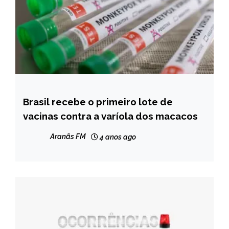
Brasil recebe o primeiro lote de
BRASIL
vacinas contra a varíola dos macacos
NOTÍCIAS
Aranãs FM
4 anos ago