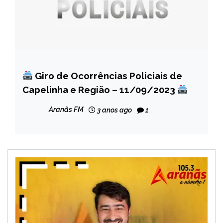
Giro de Ocorrências Policiais de
CAPELINHA
Capelinha e Região – 11/09/2023
MINAS
GERAIS
Aranãs FM
3 anos ago
1
NOTÍCIAS