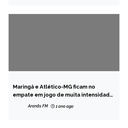
Maringá e Atlético-MG ficam no
ESPORTES
empate em jogo de muita intensidade
NOTÍCIAS
na Copa do Brasil
Aranãs FM
1 ano ago