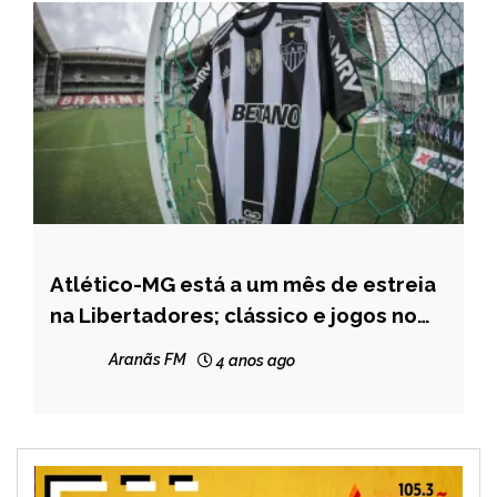
Atlético-MG está a um mês de estreia
ESPORTES
na Libertadores; clássico e jogos no
Horto marcam preparação
Aranãs FM
4 anos ago