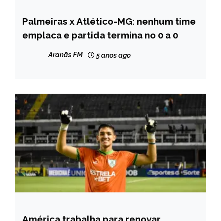
Palmeiras x Atlético-MG: nenhum time
ESPORTES
emplaca e partida termina no 0 a 0
Aranãs FM
5 anos ago
América trabalha para renovar
ESPORTES