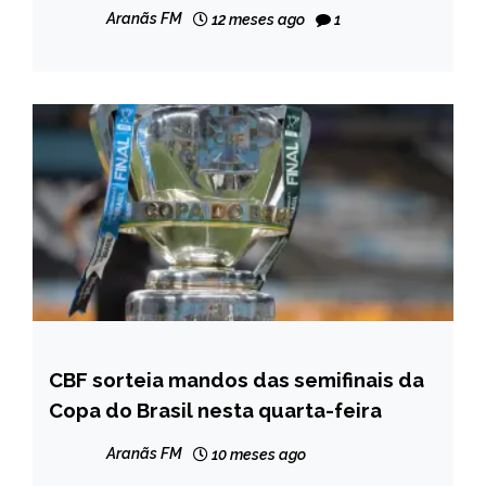
Aranãs FM
12 meses ago
1
CBF sorteia mandos das semifinais da
ESPORTES
Copa do Brasil nesta quarta-feira
Aranãs FM
10 meses ago