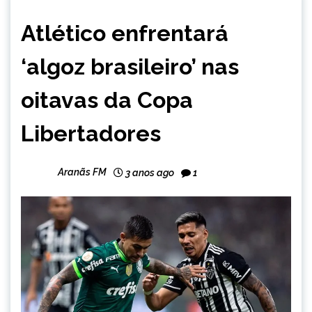
ESPORTES
Atlético enfrentará
‘algoz brasileiro’ nas
oitavas da Copa
Libertadores
Aranãs FM
3 anos ago
1