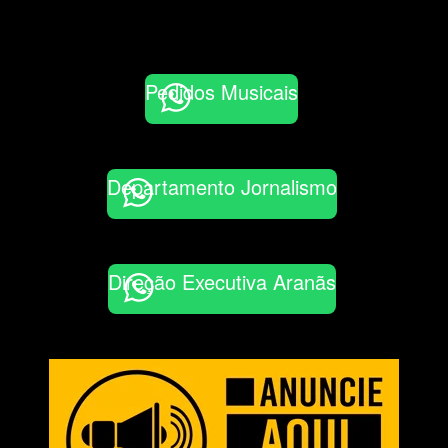
Pedidos Musicais
Departamento Jornalismo
Direção Executiva Aranãs