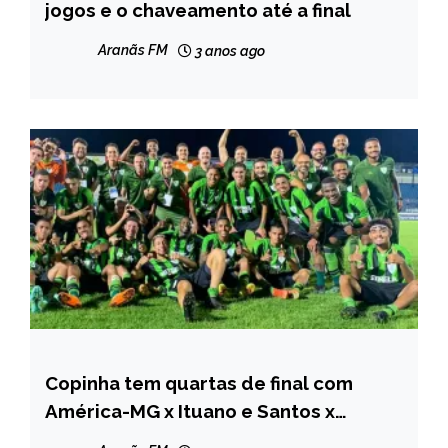
jogos e o chaveamento até a final
Aranãs FM
3 anos ago
Copinha tem quartas de final com
ESPORTES
América-MG x Ituano e Santos x
Fortaleza