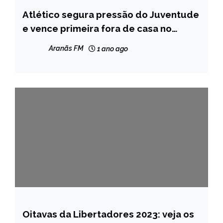
Atlético segura pressão do Juventude
ESPORTES
e vence primeira fora de casa no
NOTÍCIAS
Brasileirão
Aranãs FM
1 ano ago
Oitavas da Libertadores 2023: veja os
ESPORTES