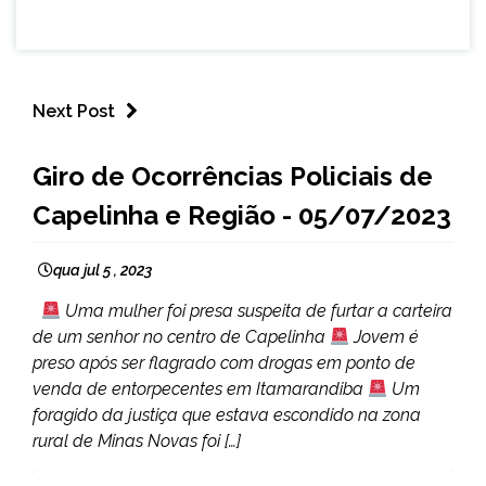
Next Post
CAPELINHA
Giro de Ocorrências Policiais de
MINAS
Capelinha e Região - 05/07/2023
GERAIS
NOTÍCIAS
qua jul 5 , 2023
Uma mulher foi presa suspeita de furtar a carteira
de um senhor no centro de Capelinha
Jovem é
preso após ser flagrado com drogas em ponto de
venda de entorpecentes em Itamarandiba
Um
foragido da justiça que estava escondido na zona
rural de Minas Novas foi […]