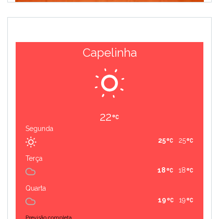
Capelinha
22
Segunda
25
25
Terça
18
18
Quarta
19
19
Previsão completa