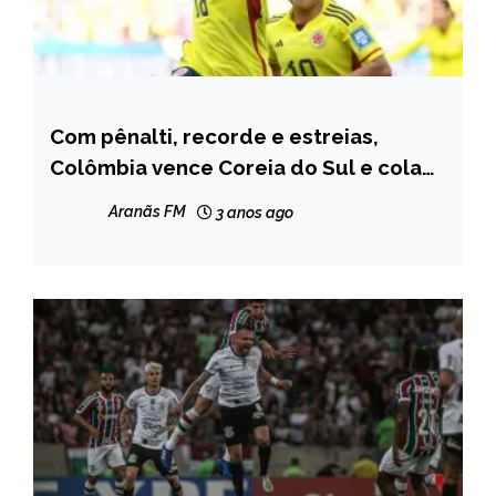
Com pênalti, recorde e estreias,
ESPORTES
Colômbia vence Coreia do Sul e cola
na Alemanha na Copa do Mundo
Aranãs FM
3 anos ago