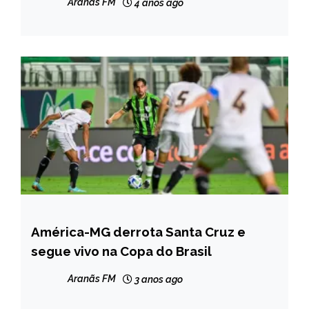
Aranãs FM
4 anos ago
América-MG derrota Santa Cruz e
ESPORTES
segue vivo na Copa do Brasil
Aranãs FM
3 anos ago