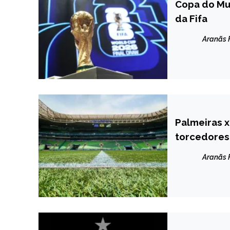
Copa do Mun
ESPORTES
da Fifa
NOTÍCIAS
Aranãs
Palmeiras x
ESPORTES
torcedores
Aranãs