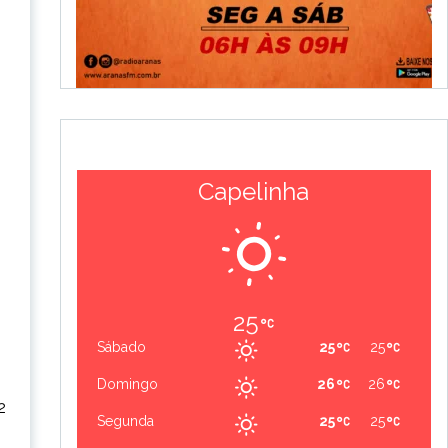
Capelinha
25
Sábado
25
25
Domingo
26
26
2
Segunda
25
25