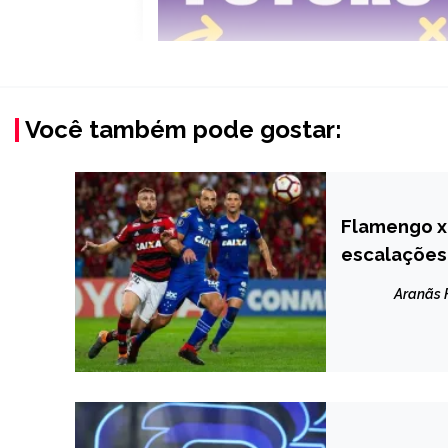
Você também pode gostar:
Flamengo x 
ESPORTES
escalações
Aranãs