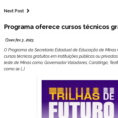
Next Post
MINAS
Programa oferece cursos técnicos gra
GERAIS
NOTÍCIAS
sex fev 3 , 2023
O Programa da Secretaria Estadual de Educação de Minas Ger
cursos técnicos gratuitos em instituições públicas ou privad
leste de Minas como, Governador Valadares, Caratinga, Teófil
como se […]